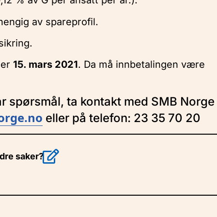
12 % av G per ansatt per år.).
engig av spareprofil.
ikring.
 er
15. mars 2021
. Da må innbetalingen være
har spørsmål, ta kontakt med SMB Norge
orge.no
eller på telefon: 23 35 70 20
ndre saker?