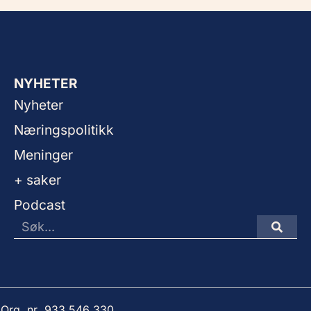
NYHETER
Nyheter
Næringspolitikk
Meninger
+ saker
Podcast
 Org. nr. 933 546 330