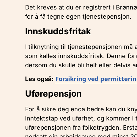
Det kreves at du er registrert i Brø
for å få tegne egen tjenestepensjon.
Innskuddsfritak
I tilknytning til tjenestepensjonen må 
som kalles innskuddsfritak. Denne fors
dersom du skulle bli helt eller delvis
Forsikring ved permitteri
Les også:
Uførepensjon
For å sikre deg enda bedre kan du knyt
inntektstap ved uførhet, og kommer i ti
uførepensjonen fra folketrygden. Erst
nedsatt din arbeidsevne med minst 20 