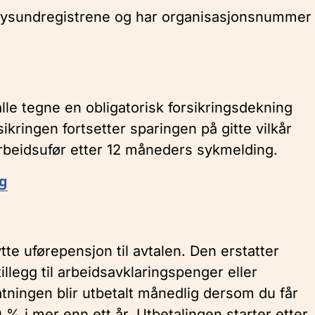
nnøysundregistrene og har organisasjonsnummer
alle tegne en obligatorisk forsikringsdekning
ikringen fortsetter sparingen på gitte vilkår
 arbeidsufør etter 12 måneders sykmelding.
ng
te uførepensjon til avtalen. Den erstatter
llegg til arbeidsavklaringspenger eller
atningen blir utbetalt månedlig dersom du får
% i mer enn ett år. Utbetalingen starter etter