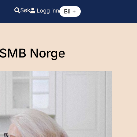
Søk
Logg inn
Bli +
i SMB Norge