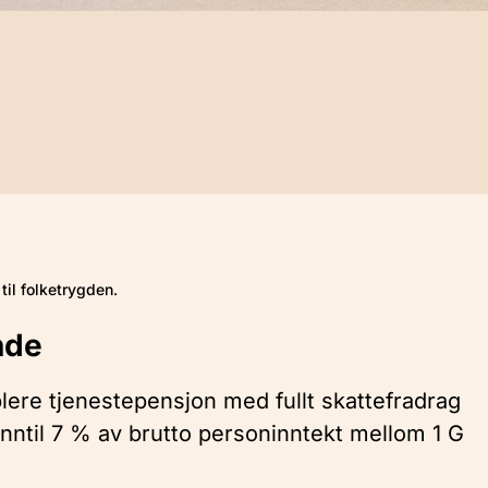
til folketrygden.
nde
ere tjenestepensjon med fullt skattefradrag
inntil 7 % av brutto personinntekt mellom 1 G