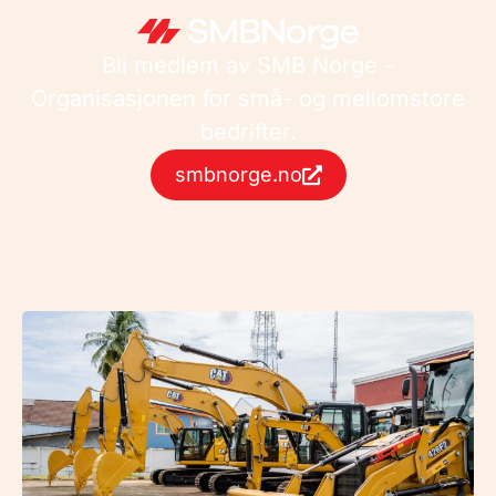
Bli medlem av SMB Norge -
Organisasjonen for små- og mellomstore
bedrifter.
smbnorge.no