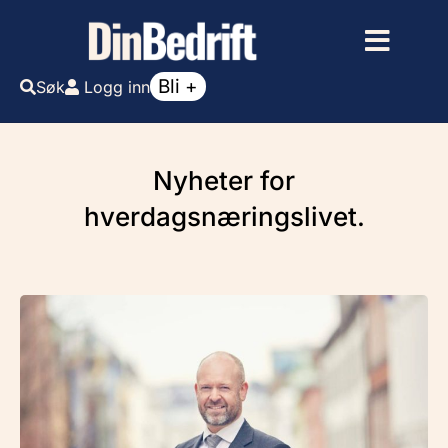
Bli +
Søk
Logg inn
Nyheter for
hverdagsnæringslivet.