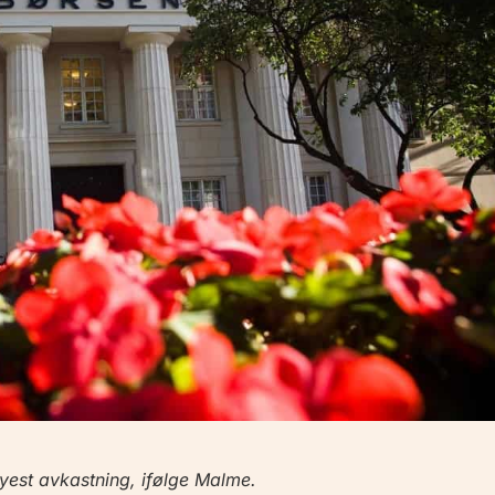
øyest avkastning, ifølge Malme.