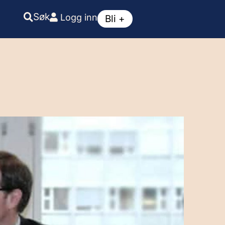
Søk
Logg inn
Bli +