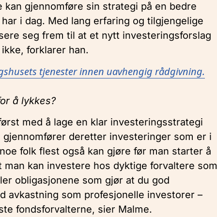
de kan gjennomføre sin strategi på en bedre
r i dag. Med lang erfaring og tilgjengelige
re seg frem til at et nytt investeringsforslag
ikke, forklarer han.
ngshusets tjenester innen uavhengig rådgivning.
for å lykkes?
 først med å lage en klar investeringsstrategi
gjennomfører deretter investeringer som er i
noe folk flest også kan gjøre før man starter å
t man kan investere hos dyktige forvaltere so
ler obligasjonene som gjør at du god
od avkastning som profesjonelle investorer –
este fondsforvalterne, sier Malme.