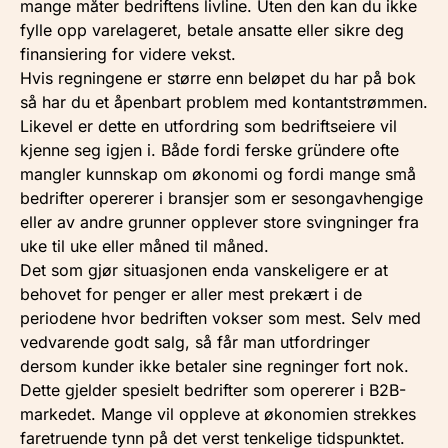
mange måter bedriftens livline. Uten den kan du ikke
fylle opp varelageret, betale ansatte eller sikre deg
finansiering for videre vekst.
Hvis regningene er større enn beløpet du har på bok
så har du et åpenbart problem med kontantstrømmen.
Likevel er dette en utfordring som bedriftseiere vil
kjenne seg igjen i. Både fordi ferske gründere ofte
mangler kunnskap om økonomi og fordi mange små
bedrifter opererer i bransjer som er sesongavhengige
eller av andre grunner opplever store svingninger fra
uke til uke eller måned til måned.
Det som gjør situasjonen enda vanskeligere er at
behovet for penger er aller mest prekært i de
periodene hvor bedriften vokser som mest. Selv med
vedvarende godt salg, så får man utfordringer
dersom kunder ikke betaler sine regninger fort nok.
Dette gjelder spesielt bedrifter som opererer i B2B-
markedet. Mange vil oppleve at økonomien strekkes
faretruende tynn på det verst tenkelige tidspunktet.