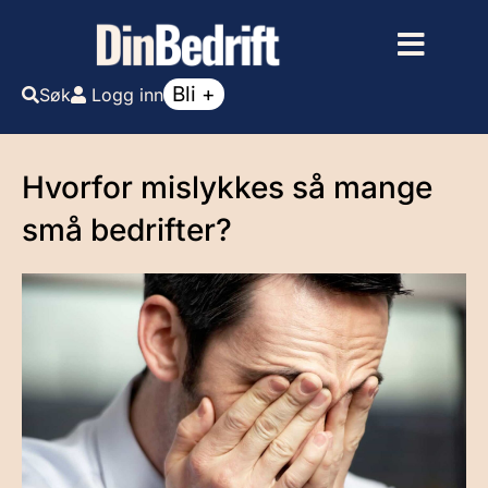
Bli +
Søk
Logg inn
Hvorfor mislykkes så mange
små bedrifter?