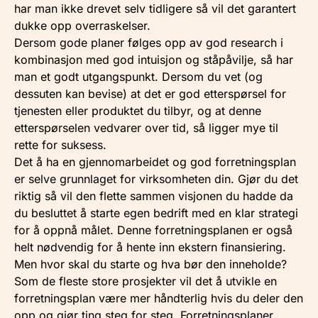
har man ikke drevet selv tidligere så vil det garantert
dukke opp overraskelser.
Dersom gode planer følges opp av god research i
kombinasjon med god intuisjon og ståpåvilje, så har
man et godt utgangspunkt. Dersom du vet (og
dessuten kan bevise) at det er god etterspørsel for
tjenesten eller produktet du tilbyr, og at denne
etterspørselen vedvarer over tid, så ligger mye til
rette for suksess.
Det å ha en gjennomarbeidet og god forretningsplan
er selve grunnlaget for virksomheten din. Gjør du det
riktig så vil den flette sammen visjonen du hadde da
du besluttet å starte egen bedrift med en klar strategi
for å oppnå målet. Denne forretningsplanen er også
helt nødvendig for å hente inn ekstern finansiering.
Men hvor skal du starte og hva bør den inneholde?
Som de fleste store prosjekter vil det å utvikle en
forretningsplan være mer håndterlig hvis du deler den
opp og gjør ting steg for steg. Forretningsplaner