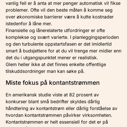
vanlig feil er å anta at mer penger automatisk vil fikse
problemer. Ofte vil den beste måten å komme seg
over økonomiske barrierer være å kutte kostnader
istedenfor å låne mer.
Finansielle og lånerelaterte utfordringer er ofte
komplekse og svært varierte. I planleggingsperioden
og den turbulente oppstartsfasen er det imidlertid
smart å budsjettere for at du vil trenge mer midler enn
det du i utgangspunktet mener er realistisk.
Glem heller ikke at det finnes enkelte offentlige
tilskuddsordninger man kan søke på.
Miste fokus på kontantstrømmen
En amerikansk studie viste at 82 prosent av
konkurser blant små bedrifter skyldes dårlig
håndtering av kontantstrøm eller dårlig forståelse av
hvordan kontantstrømmen påvirker virksomheten.
Kontantstrømmen er helt essensiell for det er på