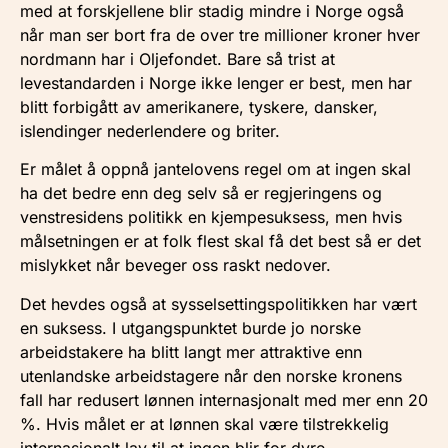
med at forskjellene blir stadig mindre i Norge også
når man ser bort fra de over tre millioner kroner hver
nordmann har i Oljefondet. Bare så trist at
levestandarden i Norge ikke lenger er best, men har
blitt forbigått av amerikanere, tyskere, dansker,
islendinger nederlendere og briter.
Er målet å oppnå jantelovens regel om at ingen skal
ha det bedre enn deg selv så er regjeringens og
venstresidens politikk en kjempesuksess, men hvis
målsetningen er at folk flest skal få det best så er det
mislykket når beveger oss raskt nedover.
Det hevdes også at sysselsettingspolitikken har vært
en suksess. I utgangspunktet burde jo norske
arbeidstakere ha blitt langt mer attraktive enn
utenlandske arbeidstagere når den norske kronens
fall har redusert lønnen internasjonalt med mer enn 20
%. Hvis målet er at lønnen skal være tilstrekkelig
internasjonalt lav til at ingen blir for dyre