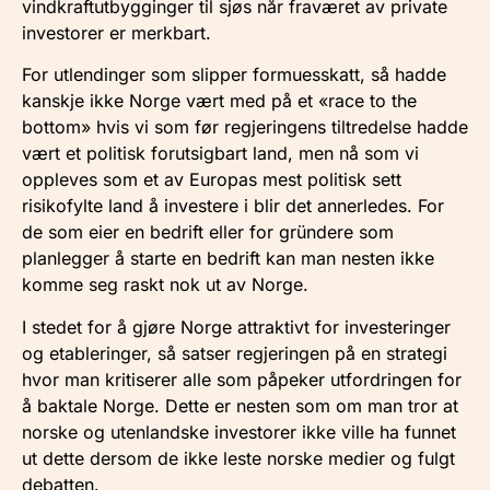
vindkraftutbygginger til sjøs når fraværet av private
investorer er merkbart.
For utlendinger som slipper formuesskatt, så hadde
kanskje ikke Norge vært med på et «race to the
bottom» hvis vi som før regjeringens tiltredelse hadde
vært et politisk forutsigbart land, men nå som vi
oppleves som et av Europas mest politisk sett
risikofylte land å investere i blir det annerledes. For
de som eier en bedrift eller for gründere som
planlegger å starte en bedrift kan man nesten ikke
komme seg raskt nok ut av Norge.
I stedet for å gjøre Norge attraktivt for investeringer
og etableringer, så satser regjeringen på en strategi
hvor man kritiserer alle som påpeker utfordringen for
å baktale Norge. Dette er nesten som om man tror at
norske og utenlandske investorer ikke ville ha funnet
ut dette dersom de ikke leste norske medier og fulgt
debatten.