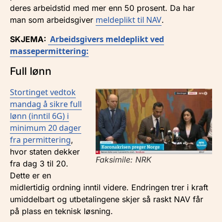
deres arbeidstid med mer enn 50 prosent. Da har
meldeplikt til NAV
man som arbeidsgiver
.
Arbeidsgivers meldeplikt ved
SKJEMA:
massepermittering:
Full lønn
Stortinget vedtok
mandag å sikre full
lønn (inntil 6G) i
minimum 20 dager
fra permittering
,
hvor staten dekker
Faksimile: NRK
fra dag 3 til 20.
Dette er en
midlertidig ordning inntil videre. Endringen trer i kraft
umiddelbart og utbetalingene skjer så raskt NAV får
på plass en teknisk løsning.