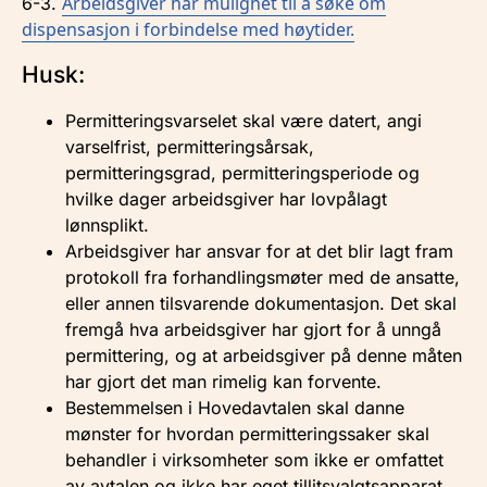
Arbeidsgiver har mulighet til å søke om
6-3.
dispensasjon i forbindelse med høytider.
Husk:
Permitteringsvarselet skal være datert, angi
varselfrist, permitteringsårsak,
permitteringsgrad, permitteringsperiode og
hvilke dager arbeidsgiver har lovpålagt
lønnsplikt.
Arbeidsgiver har ansvar for at det blir lagt fram
protokoll fra forhandlingsmøter med de ansatte,
eller annen tilsvarende dokumentasjon. Det skal
fremgå hva arbeidsgiver har gjort for å unngå
permittering, og at arbeidsgiver på denne måten
har gjort det man rimelig kan forvente.
Bestemmelsen i Hovedavtalen skal danne
mønster for hvordan permitteringssaker skal
behandler i virksomheter som ikke er omfattet
av avtalen og ikke har eget tillitsvalgtsapparat