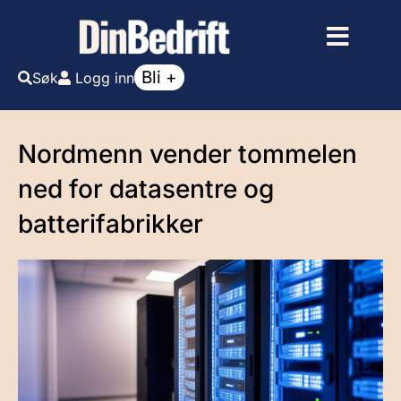
Bli +
Søk
Logg inn
Nordmenn vender tommelen
ned for datasentre og
batterifabrikker