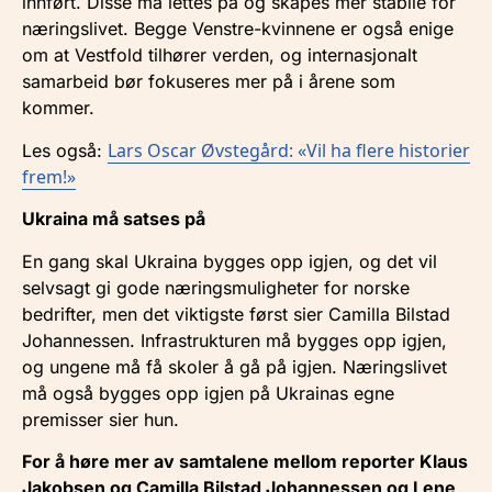
innført. Disse må lettes på og skapes mer stabile for
næringslivet. Begge Venstre-kvinnene er også enige
om at Vestfold tilhører verden, og internasjonalt
samarbeid bør fokuseres mer på i årene som
kommer.
Lars Oscar Øvstegård: «Vil ha flere historier
Les også:
frem!»
Ukraina må satses på
En gang skal Ukraina bygges opp igjen, og det vil
selvsagt gi gode næringsmuligheter for norske
bedrifter, men det viktigste først sier Camilla Bilstad
Johannessen. Infrastrukturen må bygges opp igjen,
og ungene må få skoler å gå på igjen. Næringslivet
må også bygges opp igjen på Ukrainas egne
premisser sier hun.
For å høre mer av samtalene mellom reporter Klaus
Jakobsen og Camilla Bilstad Johannessen og Lene