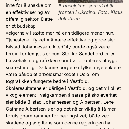
inne for å snakke om
Brannhjelmer som skal til
fronten i Ukraina. Foto: Klaus
en effektivisering av
Jakobsen
offentlig sektor. Dette
er et budskap
velgerne vil støtte mer nå enn tidligere mener hun.
Tjenestene i fylket må være effektive og gode sier
Bilstad Johannessen. InterCity burde også være
ferdig for lengst sier hun. Stokke-Sandefjord er en
flaskehals i togtrafikken som bør prioriteres utbygd
snarest mulig. Da kunne borgere i fylket mye enklere
være påkoblet arbeidsmarkedet i Oslo, om
togtrafikken fungerte bedre i Vestfold.
Skoleresultatene er dårlige i Vestfold, og det vil bli et
viktig element i valgkampen å satse på skoleverket
sier både Bilstad Johannessen og Albertsen. Lene
Cathrine Albertsen sier og det nå er viktig å få mer
forutsigbare rammer for næringslivet, både ved
skattene og avgiftene som denne regjeringen har