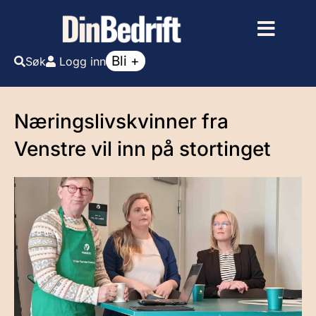
Bli +
Søk
Logg inn
Næringslivskvinner fra
Venstre vil inn på stortinget