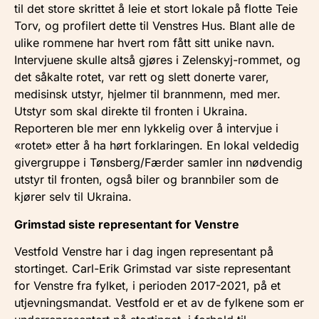
til det store skrittet å leie et stort lokale på flotte Teie
Torv, og profilert dette til Venstres Hus. Blant alle de
ulike rommene har hvert rom fått sitt unike navn.
Intervjuene skulle altså gjøres i Zelenskyj-rommet, og
det såkalte rotet, var rett og slett donerte varer,
medisinsk utstyr, hjelmer til brannmenn, med mer.
Utstyr som skal direkte til fronten i Ukraina.
Reporteren ble mer enn lykkelig over å intervjue i
«rotet» etter å ha hørt forklaringen. En lokal veldedig
givergruppe i Tønsberg/Færder samler inn nødvendig
utstyr til fronten, også biler og brannbiler som de
kjører selv til Ukraina.
Grimstad siste representant for Venstre
Vestfold Venstre har i dag ingen representant på
stortinget. Carl-Erik Grimstad var siste representant
for Venstre fra fylket, i perioden 2017-2021, på et
utjevningsmandat. Vestfold er et av de fylkene som er