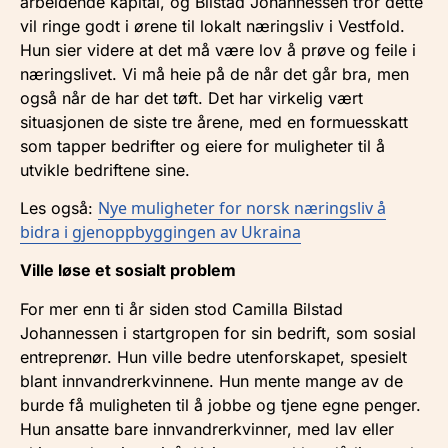
arbeidende kapital, og Bilstad Johannessen tror dette
vil ringe godt i ørene til lokalt næringsliv i Vestfold.
Hun sier videre at det må være lov å prøve og feile i
næringslivet. Vi må heie på de når det går bra, men
også når de har det tøft. Det har virkelig vært
situasjonen de siste tre årene, med en formuesskatt
som tapper bedrifter og eiere for muligheter til å
utvikle bedriftene sine.
Nye muligheter for norsk næringsliv å
Les også:
bidra i gjenoppbyggingen av Ukraina
Ville løse et sosialt problem
For mer enn ti år siden stod Camilla Bilstad
Johannessen i startgropen for sin bedrift, som sosial
entreprenør. Hun ville bedre utenforskapet, spesielt
blant innvandrerkvinnene. Hun mente mange av de
burde få muligheten til å jobbe og tjene egne penger.
Hun ansatte bare innvandrerkvinner, med lav eller