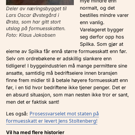
mye mindre enn
normalt, og det
Deler av næringsbygget til
Lars Oscar Øvstegård i
bestilles mindre varer
Ørsta, som har gitt stort
enn vanlig.
utslag på formuesskatten.
Varelageret bygger
Foto: Klaus Jakobsen
seg derfor opp hos
Spilka. Som gjør at
eierne av Spilka får ennå større formuesskatt enn før.
Selv om ordrebøkene er adskillig slankere enn
tidligere! I byggeindustrien må mange permittere sine
ansatte, samtidig må bedriftseiere innen bransjen
finne frem midler til å betale høyere formuesskatt enn
før, i en tid hvor bedriftene ikke tjener penger. Det er
en absurd situasjon, som man nesten ikke tror er sant,
men det er faktisk sant!
Prosessvarselet mot staten på
Les også:
formuesskatt er levert Jens Stoltenberg!
Vil ha med flere historier