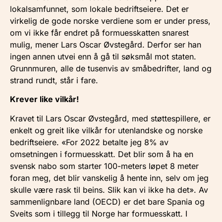
lokalsamfunnet, som lokale bedriftseiere. Det er
virkelig de gode norske verdiene som er under press,
om vi ikke får endret på formuesskatten snarest
mulig, mener Lars Oscar Øvstegård. Derfor ser han
ingen annen utvei enn å gå til søksmål mot staten.
Grunnmuren, alle de tusenvis av småbedrifter, land og
strand rundt, står i fare.
Krever like vilkår!
Kravet til Lars Oscar Øvstegård, med støttespillere, er
enkelt og greit like vilkår for utenlandske og norske
bedriftseiere. «For 2022 betalte jeg 8% av
omsetningen i formuesskatt. Det blir som å ha en
svensk nabo som starter 100-meters løpet 8 meter
foran meg, det blir vanskelig å hente inn, selv om jeg
skulle være rask til beins. Slik kan vi ikke ha det». Av
sammenlignbare land (OECD) er det bare Spania og
Sveits som i tillegg til Norge har formuesskatt. I