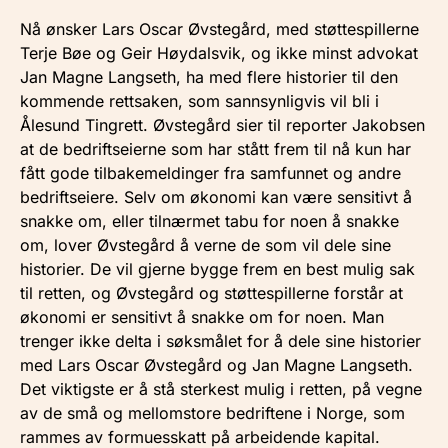
Nå ønsker Lars Oscar Øvstegård, med støttespillerne
Terje Bøe og Geir Høydalsvik, og ikke minst advokat
Jan Magne Langseth, ha med flere historier til den
kommende rettsaken, som sannsynligvis vil bli i
Ålesund Tingrett. Øvstegård sier til reporter Jakobsen
at de bedriftseierne som har stått frem til nå kun har
fått gode tilbakemeldinger fra samfunnet og andre
bedriftseiere. Selv om økonomi kan være sensitivt å
snakke om, eller tilnærmet tabu for noen å snakke
om, lover Øvstegård å verne de som vil dele sine
historier. De vil gjerne bygge frem en best mulig sak
til retten, og Øvstegård og støttespillerne forstår at
økonomi er sensitivt å snakke om for noen. Man
trenger ikke delta i søksmålet for å dele sine historier
med Lars Oscar Øvstegård og Jan Magne Langseth.
Det viktigste er å stå sterkest mulig i retten, på vegne
av de små og mellomstore bedriftene i Norge, som
rammes av formuesskatt på arbeidende kapital.