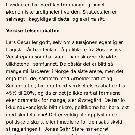
likviditeten har vært lav for mange, grunnet
økonomiske uroligheter i verden. Skatteetaten er
selvsagt likegyldige til dette, og skal ha sitt.
Verdsettelsesrabatten
Lars Oscar ler godt, selv om situasjonen egentlig er
tragisk, når han tenker på politikere fra Sosialistisk
Venstreparti som har vært i harnisk over de økte
ulikhetene i samfunnet. De påstår det er blitt så
mange milliardærer i Norge de siste årene, men det
er jo fordi de, sammen med Arbeiderpartiet og
Senterpartiet, har dratt ned verdsettelsesrabatten fra
45% til 20%, og da er det jo ikke rart at formuene
øker dramatisk for mange, sier Øvstegård. De har jo
ikke nødvendigvis blitt rikere, politikerne har bare lekt
med skattetallene! Det er veldig lite opplyst i den
politiske diskurs, eller i mediene for den saks skyld,
at regjeringen til Jonas Gahr Støre har endret