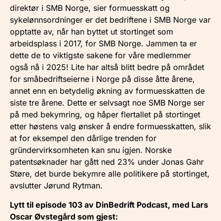
direktør i SMB Norge, sier formuesskatt og
sykelønnsordninger er det bedriftene i SMB Norge var
opptatte av, når han byttet ut stortinget som
arbeidsplass i 2017, for SMB Norge. Jammen ta er
dette de to viktigste sakene for våre medlemmer
også nå i 2025! Lite har altså blitt bedre på området
for småbedriftseierne i Norge på disse åtte årene,
annet enn en betydelig økning av formuesskatten de
siste tre årene. Dette er selvsagt noe SMB Norge ser
på med bekymring, og håper flertallet på stortinget
etter høstens valg ønsker å endre formuesskatten, slik
at for eksempel den dårlige trenden for
gründervirksomheten kan snu igjen. Norske
patentsøknader har gått ned 23% under Jonas Gahr
Støre, det burde bekymre alle politikere på stortinget,
avslutter Jørund Rytman.
Lytt til episode 103 av DinBedrift Podcast, med Lars
Oscar Øvstegård som gjest: