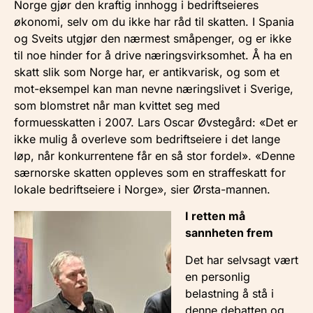
Norge gjør den kraftig innhogg i bedriftseieres
økonomi, selv om du ikke har råd til skatten. I Spania
og Sveits utgjør den nærmest småpenger, og er ikke
til noe hinder for å drive næringsvirksomhet. Å ha en
skatt slik som Norge har, er antikvarisk, og som et
mot-eksempel kan man nevne næringslivet i Sverige,
som blomstret når man kvittet seg med
formuesskatten i 2007. Lars Oscar Øvstegård: «Det er
ikke mulig å overleve som bedriftseiere i det lange
løp, når konkurrentene får en så stor fordel». «Denne
særnorske skatten oppleves som en straffeskatt for
lokale bedriftseiere i Norge», sier Ørsta-mannen.
I retten må
sannheten frem
Det har selvsagt vært
en personlig
belastning å stå i
denne debatten og