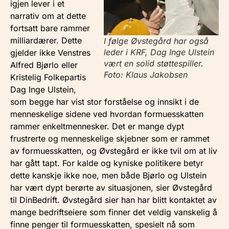
igjen lever i et
narrativ om at dette
fortsatt bare rammer
milliardærer. Dette
I følge Øvstegård har også
leder i KRF, Dag Inge Ulstein
gjelder ikke Venstres
vært en solid støttespiller.
Alfred Bjørlo eller
Foto: Klaus Jakobsen
Kristelig Folkepartis
Dag Inge Ulstein,
som begge har vist stor forståelse og innsikt i de
menneskelige sidene ved hvordan formuesskatten
rammer enkeltmennesker. Det er mange dypt
frustrerte og menneskelige skjebner som er rammet
av formuesskatten, og Øvstegård er ikke tvil om at liv
har gått tapt. For kalde og kyniske politikere betyr
dette kanskje ikke noe, men både Bjørlo og Ulstein
har vært dypt berørte av situasjonen, sier Øvstegård
til DinBedrift. Øvstegård sier han har blitt kontaktet av
mange bedriftseiere som finner det veldig vanskelig å
finne penger til formuesskatten, spesielt nå som