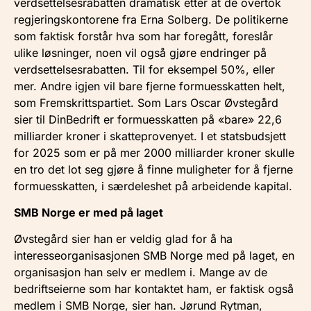
verdsettelsesrabatten dramatisk etter at de overtok
regjeringskontorene fra Erna Solberg. De politikerne
som faktisk forstår hva som har foregått, foreslår
ulike løsninger, noen vil også gjøre endringer på
verdsettelsesrabatten. Til for eksempel 50%, eller
mer. Andre igjen vil bare fjerne formuesskatten helt,
som Fremskrittspartiet. Som Lars Oscar Øvstegård
sier til DinBedrift er formuesskatten på «bare» 22,6
milliarder kroner i skatteprovenyet. I et statsbudsjett
for 2025 som er på mer 2000 milliarder kroner skulle
en tro det lot seg gjøre å finne muligheter for å fjerne
formuesskatten, i særdeleshet på arbeidende kapital.
SMB Norge er med på laget
Øvstegård sier han er veldig glad for å ha
interesseorganisasjonen SMB Norge med på laget, en
organisasjon han selv er medlem i. Mange av de
bedriftseierne som har kontaktet ham, er faktisk også
medlem i SMB Norge, sier han. Jørund Rytman,