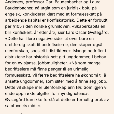
Andenæs, professor Carl Baudenbacher og Laura
Baudenbacher, nå utgitt som en juridisk bok, på
engelsk, konkluderer klart med at formuesskatt på
arbeidende kapital er konfiskatorisk. Dette er forbudt
per §105 i den norske grunnloven. «Skaperkapitalen
blir konfiskert, år etter år», sier Lars Oscar Øvstegård.
«Dette har flere negative sider ut over bare en
urettferdig skatt til bedriftseierne, den skaper også
utenforskap, spesielt i distriktene». Mange bedrifter i
distriktene har historisk sett gitt ungdommer, i behov
for en ny sjanse, jobbmuligheter. «Nå som mange
bedriftseiere må finne penger til en urimelig
formuesskatt, vil færre bedriftseiere ha økonomi til å
ansette ungdommer, som sliter med å finne seg jobb.
Dette vil skape mer utenforskap enn før. Som igjen vil
ende opp i økte utgifter for myndighetene».
Øvstegård kan ikke forstå at dette er fornuftig bruk av
samfunnets midler.