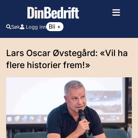
Bli +
Søk
Logg inn
Lars Oscar Øvstegård: «Vil ha
flere historier frem!»