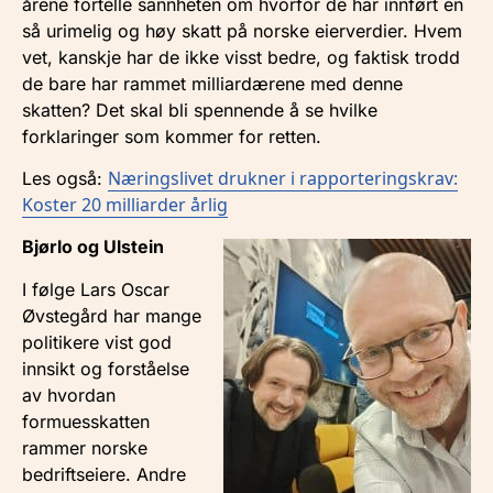
årene fortelle sannheten om hvorfor de har innført en
så urimelig og høy skatt på norske eierverdier. Hvem
vet, kanskje har de ikke visst bedre, og faktisk trodd
de bare har rammet milliardærene med denne
skatten? Det skal bli spennende å se hvilke
forklaringer som kommer for retten.
Næringslivet drukner i rapporteringskrav:
Les også:
Koster 20 milliarder årlig
Bjørlo og Ulstein
I følge Lars Oscar
Øvstegård har mange
politikere vist god
innsikt og forståelse
av hvordan
formuesskatten
rammer norske
bedriftseiere. Andre