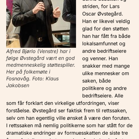
striden, for Lars
Oscar Øvstegård.
Han er likevel veldig
glad for den støtten
han har fått fra både
lokalsamfunnet og
andre bedriftseiere
Alfred Bjørlo (Venstre) har i
følge Øvstegård vært en god
og venner. Han
medmenneskelig støttespiller.
snakker med mange
Her på folkemøte i
ulike mennesker om
Fosnavåg. Foto: Klaus
saken, både
Jakobsen
politikere og andre
bedriftseiere. Alle
som får forklart den virkelige utfordringen, viser
forståelse. Øvstegård ser faktisk frem til rettssaken,
selv om han egentlig ville ønsket å være den foruten.
I rettssaken må nemlig politikerne som har stått for de
dramatiske endringer av formuesskatten de siste tre