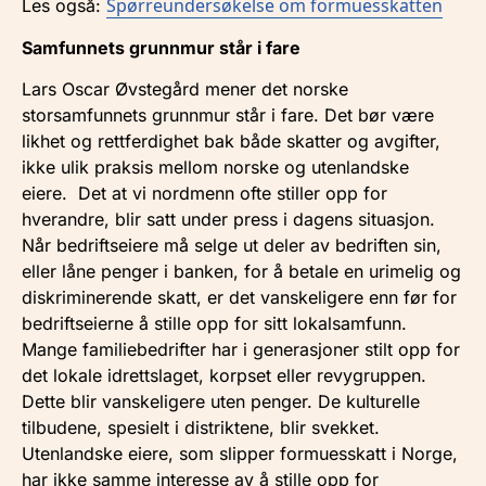
Spørreundersøkelse om formuesskatten
Les også:
Samfunnets grunnmur står i fare
Lars Oscar Øvstegård mener det norske
storsamfunnets grunnmur står i fare. Det bør være
likhet og rettferdighet bak både skatter og avgifter,
ikke ulik praksis mellom norske og utenlandske
eiere. Det at vi nordmenn ofte stiller opp for
hverandre, blir satt under press i dagens situasjon.
Når bedriftseiere må selge ut deler av bedriften sin,
eller låne penger i banken, for å betale en urimelig og
diskriminerende skatt, er det vanskeligere enn før for
bedriftseierne å stille opp for sitt lokalsamfunn.
Mange familiebedrifter har i generasjoner stilt opp for
det lokale idrettslaget, korpset eller revygruppen.
Dette blir vanskeligere uten penger. De kulturelle
tilbudene, spesielt i distriktene, blir svekket.
Utenlandske eiere, som slipper formuesskatt i Norge,
har ikke samme interesse av å stille opp for