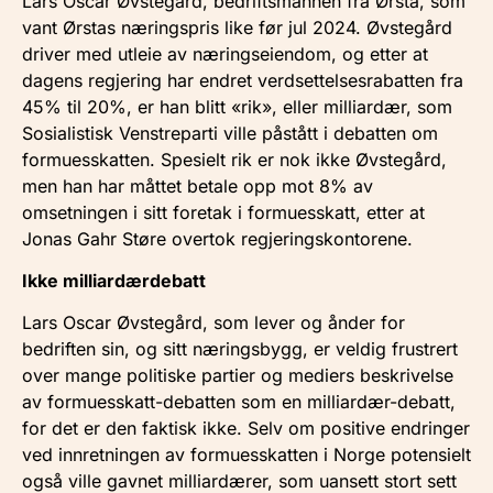
Lars Oscar Øvstegård, bedriftsmannen fra Ørsta, som
vant Ørstas næringspris like før jul 2024. Øvstegård
driver med utleie av næringseiendom, og etter at
dagens regjering har endret verdsettelsesrabatten fra
45% til 20%, er han blitt «rik», eller milliardær, som
Sosialistisk Venstreparti ville påstått i debatten om
formuesskatten. Spesielt rik er nok ikke Øvstegård,
men han har måttet betale opp mot 8% av
omsetningen i sitt foretak i formuesskatt, etter at
Jonas Gahr Støre overtok regjeringskontorene.
Ikke milliardærdebatt
Lars Oscar Øvstegård, som lever og ånder for
bedriften sin, og sitt næringsbygg, er veldig frustrert
over mange politiske partier og mediers beskrivelse
av formuesskatt-debatten som en milliardær-debatt,
for det er den faktisk ikke. Selv om positive endringer
ved innretningen av formuesskatten i Norge potensielt
også ville gavnet milliardærer, som uansett stort sett