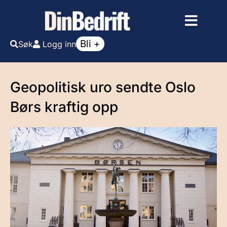
Bli +
Søk
Logg inn
Geopolitisk uro sendte Oslo
Børs kraftig opp