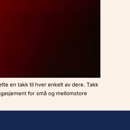
ette en takk til hver enkelt av dere. Takk
 engasjement for små og mellomstore