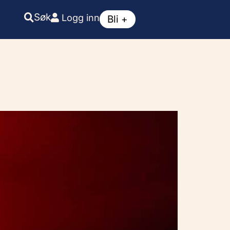
Søk
Logg inn
Bli +