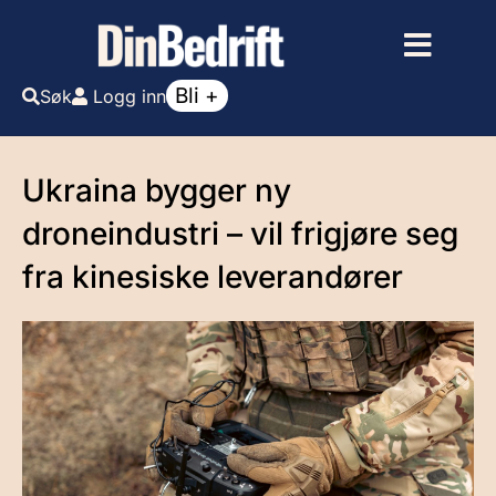
Bli +
Søk
Logg inn
Ukraina bygger ny
droneindustri – vil frigjøre seg
fra kinesiske leverandører