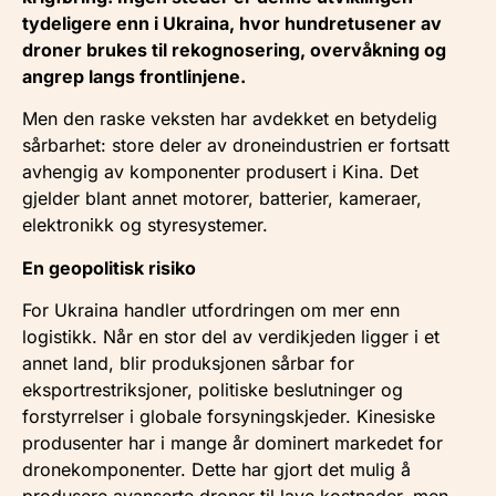
tydeligere enn i Ukraina, hvor hundretusener av
droner brukes til rekognosering, overvåkning og
angrep langs frontlinjene.
Men den raske veksten har avdekket en betydelig
sårbarhet: store deler av droneindustrien er fortsatt
avhengig av komponenter produsert i Kina. Det
gjelder blant annet motorer, batterier, kameraer,
elektronikk og styresystemer.
En geopolitisk risiko
For Ukraina handler utfordringen om mer enn
logistikk. Når en stor del av verdikjeden ligger i et
annet land, blir produksjonen sårbar for
eksportrestriksjoner, politiske beslutninger og
forstyrrelser i globale forsyningskjeder. Kinesiske
produsenter har i mange år dominert markedet for
dronekomponenter. Dette har gjort det mulig å
produsere avanserte droner til lave kostnader, men