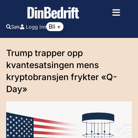
Bli +
Søk
Logg inn
Trump trapper opp
kvantesatsingen mens
kryptobransjen frykter «Q-
Day»