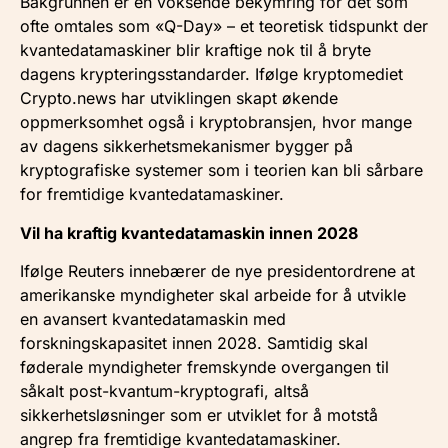
Bakgrunnen er en voksende bekymring for det som
ofte omtales som «Q-Day» – et teoretisk tidspunkt der
kvantedatamaskiner blir kraftige nok til å bryte
dagens krypteringsstandarder. Ifølge kryptomediet
Crypto.news har utviklingen skapt økende
oppmerksomhet også i kryptobransjen, hvor mange
av dagens sikkerhetsmekanismer bygger på
kryptografiske systemer som i teorien kan bli sårbare
for fremtidige kvantedatamaskiner.
Vil ha kraftig kvantedatamaskin innen 2028
Ifølge Reuters innebærer de nye presidentordrene at
amerikanske myndigheter skal arbeide for å utvikle
en avansert kvantedatamaskin med
forskningskapasitet innen 2028. Samtidig skal
føderale myndigheter fremskynde overgangen til
såkalt post-kvantum-kryptografi, altså
sikkerhetsløsninger som er utviklet for å motstå
angrep fra fremtidige kvantedatamaskiner.