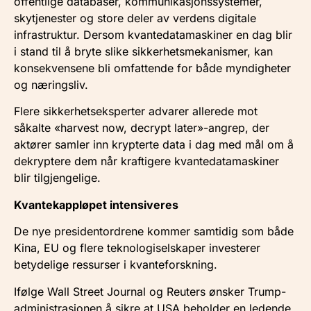
offentlige databaser, kommunikasjonssystemer,
skytjenester og store deler av verdens digitale
infrastruktur. Dersom kvantedatamaskiner en dag blir
i stand til å bryte slike sikkerhetsmekanismer, kan
konsekvensene bli omfattende for både myndigheter
og næringsliv.
Flere sikkerhetseksperter advarer allerede mot
såkalte «harvest now, decrypt later»-angrep, der
aktører samler inn krypterte data i dag med mål om å
dekryptere dem når kraftigere kvantedatamaskiner
blir tilgjengelige.
Kvantekappløpet intensiveres
De nye presidentordrene kommer samtidig som både
Kina, EU og flere teknologiselskaper investerer
betydelige ressurser i kvanteforskning.
Ifølge Wall Street Journal og Reuters ønsker Trump-
administrasjonen å sikre at USA beholder en ledende