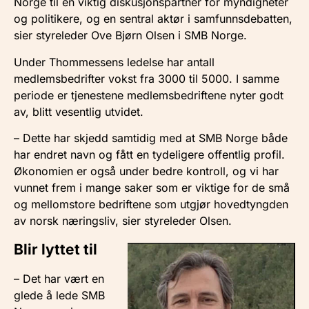
Norge til en viktig diskusjonspartner for myndigheter
og politikere, og en sentral aktør i samfunnsdebatten,
sier styreleder Ove Bjørn Olsen i SMB Norge.
Under Thommessens ledelse har antall
medlemsbedrifter vokst fra 3000 til 5000. I samme
periode er tjenestene medlemsbedriftene nyter godt
av, blitt vesentlig utvidet.
– Dette har skjedd samtidig med at SMB Norge både
har endret navn og fått en tydeligere offentlig profil.
Økonomien er også under bedre kontroll, og vi har
vunnet frem i mange saker som er viktige for de små
og mellomstore bedriftene som utgjør hovedtyngden
av norsk næringsliv, sier styreleder Olsen.
Blir lyttet til
– Det har vært en
glede å lede SMB