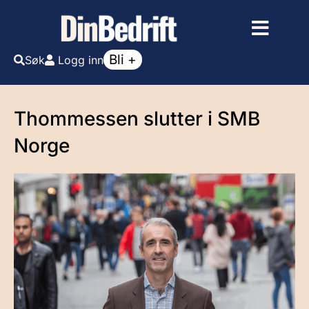
Bli +
Søk
Logg inn
Thommessen slutter i SMB
Norge