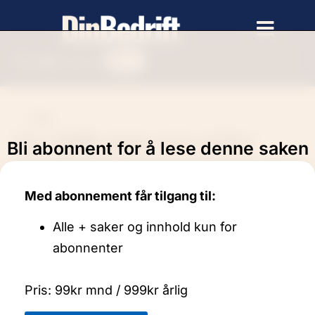
Bli +
Søk
Logg inn
SMB
Syv SMB-grep som skiller
Bli abonnent for å lese denne saken
bedriftene som vokser fra dem
som stagnerer
Med abonnement får tilgang til:
Alle + saker og innhold kun for
Sak
abonnenter
Pris: 99kr mnd / 999kr årlig