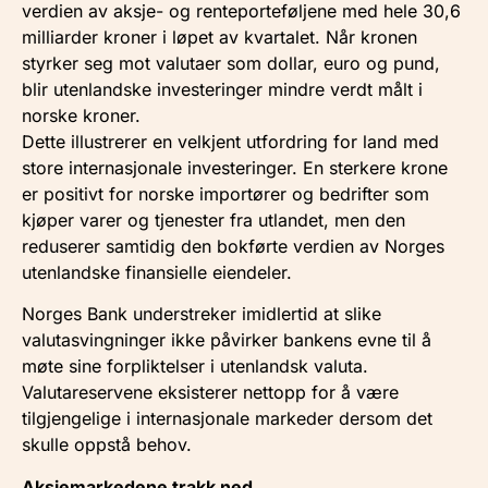
verdien av aksje- og renteporteføljene med hele 30,6
milliarder kroner i løpet av kvartalet. Når kronen
styrker seg mot valutaer som dollar, euro og pund,
blir utenlandske investeringer mindre verdt målt i
norske kroner.
Dette illustrerer en velkjent utfordring for land med
store internasjonale investeringer. En sterkere krone
er positivt for norske importører og bedrifter som
kjøper varer og tjenester fra utlandet, men den
reduserer samtidig den bokførte verdien av Norges
utenlandske finansielle eiendeler.
Norges Bank understreker imidlertid at slike
valutasvingninger ikke påvirker bankens evne til å
møte sine forpliktelser i utenlandsk valuta.
Valutareservene eksisterer nettopp for å være
tilgjengelige i internasjonale markeder dersom det
skulle oppstå behov.
Aksjemarkedene trakk ned