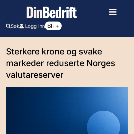
Bli +
Søk
Logg inn
Sterkere krone og svake
markeder reduserte Norges
valutareserver