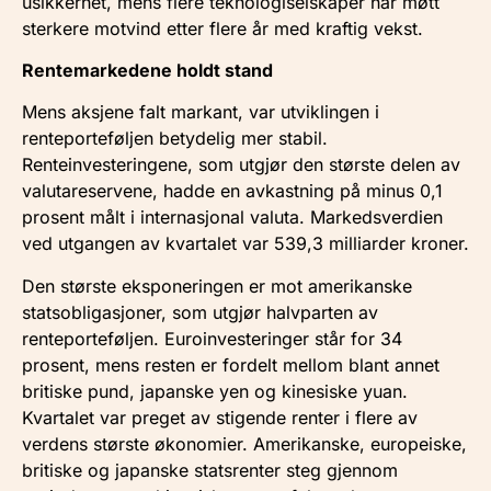
usikkerhet, mens flere teknologiselskaper har møtt
sterkere motvind etter flere år med kraftig vekst.
Rentemarkedene holdt stand
Mens aksjene falt markant, var utviklingen i
renteporteføljen betydelig mer stabil.
Renteinvesteringene, som utgjør den største delen av
valutareservene, hadde en avkastning på minus 0,1
prosent målt i internasjonal valuta. Markedsverdien
ved utgangen av kvartalet var 539,3 milliarder kroner.
Den største eksponeringen er mot amerikanske
statsobligasjoner, som utgjør halvparten av
renteporteføljen. Euroinvesteringer står for 34
prosent, mens resten er fordelt mellom blant annet
britiske pund, japanske yen og kinesiske yuan.
Kvartalet var preget av stigende renter i flere av
verdens største økonomier. Amerikanske, europeiske,
britiske og japanske statsrenter steg gjennom