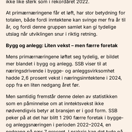
ikke like sterk som i rekordåret 2022.
At primærnæringene får et løft, har stor betydning for
totalen, både fordi inntektene kan svinge mer fra år til
år, og fordi denne gruppen samlet kan gi tydelige
utslag når utviklingen snur i riktig retning.
Bygg og anlegg: Liten vekst – men færre foretak
Mens primærnæringene løftet seg tydelig, er bildet
mer blandet i bygg og anlegg. SSB viser til at
næringsdrivende i bygge- og anleggsvirksomhet
hadde 2,6 prosent vekst i næringsinntektene i 2024,
opp fra en liten nedgang året før.
Men samtidig fremstår denne delen av statistikken
som en påminnelse om at inntektsvekst ikke
nødvendigvis betyr at bransjen er i god form. SSB
peker på at det har blitt 1 290 færre foretak i bygge-
og anleggsnæringen i perioden 2022–2024, en
nedgang på nær 7 prosent. I praksis kan det tyde på