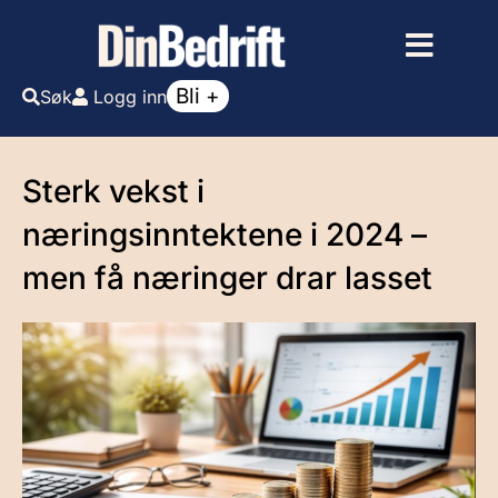
Bli +
Søk
Logg inn
Sterk vekst i
næringsinntektene i 2024 –
men få næringer drar lasset