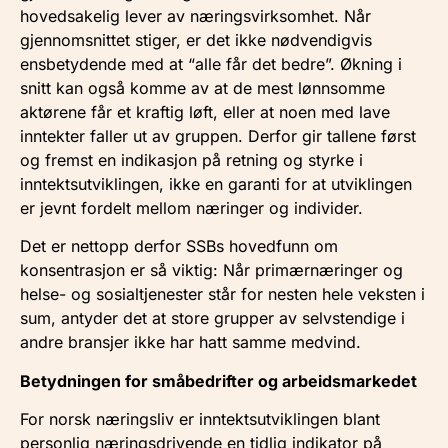
hovedsakelig lever av næringsvirksomhet. Når
gjennomsnittet stiger, er det ikke nødvendigvis
ensbetydende med at “alle får det bedre”. Økning i
snitt kan også komme av at de mest lønnsomme
aktørene får et kraftig løft, eller at noen med lave
inntekter faller ut av gruppen. Derfor gir tallene først
og fremst en indikasjon på retning og styrke i
inntektsutviklingen, ikke en garanti for at utviklingen
er jevnt fordelt mellom næringer og individer.
Det er nettopp derfor SSBs hovedfunn om
konsentrasjon er så viktig: Når primærnæringer og
helse- og sosialtjenester står for nesten hele veksten i
sum, antyder det at store grupper av selvstendige i
andre bransjer ikke har hatt samme medvind.
Betydningen for småbedrifter og arbeidsmarkedet
For norsk næringsliv er inntektsutviklingen blant
personlig næringsdrivende en tidlig indikator på