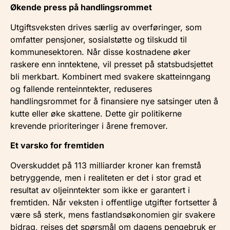
Økende press på handlingsrommet
Utgiftsveksten drives særlig av overføringer, som
omfatter pensjoner, sosialstøtte og tilskudd til
kommunesektoren. Når disse kostnadene øker
raskere enn inntektene, vil presset på statsbudsjettet
bli merkbart. Kombinert med svakere skatteinngang
og fallende renteinntekter, reduseres
handlingsrommet for å finansiere nye satsinger uten å
kutte eller øke skattene. Dette gir politikerne
krevende prioriteringer i årene fremover.
Et varsko for fremtiden
Overskuddet på 113 milliarder kroner kan fremstå
betryggende, men i realiteten er det i stor grad et
resultat av oljeinntekter som ikke er garantert i
fremtiden. Når veksten i offentlige utgifter fortsetter å
være så sterk, mens fastlandsøkonomien gir svakere
bidrag, reises det spørsmål om dagens pengebruk er