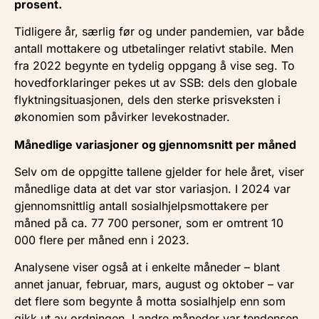
prosent.
Tidligere år, særlig før og under pandemien, var både
antall mottakere og utbetalinger relativt stabile. Men
fra 2022 begynte en tydelig oppgang å vise seg. To
hovedforklaringer pekes ut av SSB: dels den globale
flyktningsituasjonen, dels den sterke prisveksten i
økonomien som påvirker levekostnader.
Månedlige variasjoner og gjennomsnitt per måned
Selv om de oppgitte tallene gjelder for hele året, viser
månedlige data at det var stor variasjon. I 2024 var
gjennomsnittlig antall sosialhjelpsmottakere per
måned på ca. 77 700 personer, som er omtrent 10
000 flere per måned enn i 2023.
Analysene viser også at i enkelte måneder – blant
annet januar, februar, mars, august og oktober – var
det flere som begynte å motta sosialhjelp enn som
gikk ut av ordningen. I andre måneder var tendensen