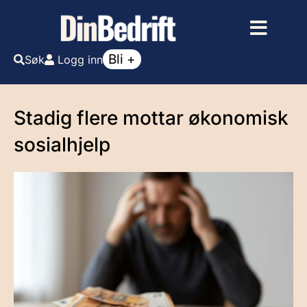
Bli +
Søk
Logg inn
Stadig flere mottar økonomisk
sosialhjelp