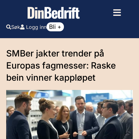
Bli +
Søk
Logg inn
SMBer jakter trender på
Europas fagmesser: Raske
bein vinner kappløpet