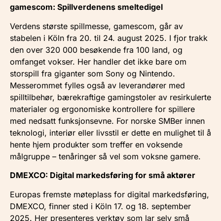
gamescom: Spillverdenens smeltedigel
Verdens største spillmesse, gamescom, går av
stabelen i Köln fra 20. til 24. august 2025. I fjor trakk
den over 320 000 besøkende fra 100 land, og
omfanget vokser. Her handler det ikke bare om
storspill fra giganter som Sony og Nintendo.
Messerommet fylles også av leverandører med
spilltilbehør, bærekraftige gamingstoler av resirkulerte
materialer og ergonomiske kontrollere for spillere
med nedsatt funksjonsevne. For norske SMBer innen
teknologi, interiør eller livsstil er dette en mulighet til å
hente hjem produkter som treffer en voksende
målgruppe – tenåringer så vel som voksne gamere.
DMEXCO: Digital markedsføring for små aktører
Europas fremste møteplass for digital markedsføring,
DMEXCO, finner sted i Köln 17. og 18. september
2025. Her presenteres verktøy som lar selv små