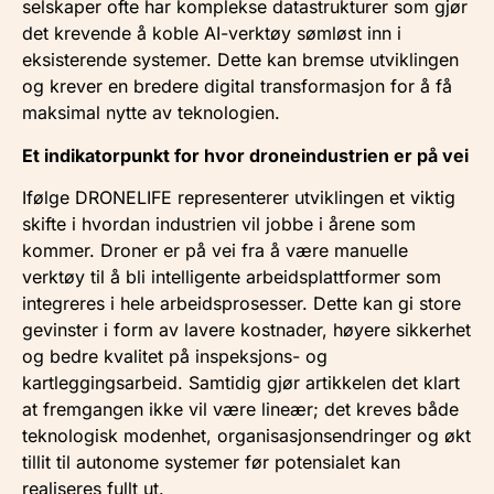
selskaper ofte har komplekse datastrukturer som gjør
det krevende å koble AI-verktøy sømløst inn i
eksisterende systemer. Dette kan bremse utviklingen
og krever en bredere digital transformasjon for å få
maksimal nytte av teknologien.
Et indikatorpunkt for hvor droneindustrien er på vei
Ifølge DRONELIFE representerer utviklingen et viktig
skifte i hvordan industrien vil jobbe i årene som
kommer. Droner er på vei fra å være manuelle
verktøy til å bli intelligente arbeidsplattformer som
integreres i hele arbeidsprosesser. Dette kan gi store
gevinster i form av lavere kostnader, høyere sikkerhet
og bedre kvalitet på inspeksjons- og
kartleggingsarbeid. Samtidig gjør artikkelen det klart
at fremgangen ikke vil være lineær; det kreves både
teknologisk modenhet, organisasjonsendringer og økt
tillit til autonome systemer før potensialet kan
realiseres fullt ut.