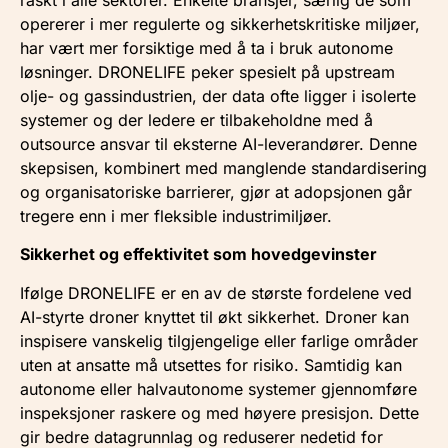
opererer i mer regulerte og sikkerhetskritiske miljøer,
har vært mer forsiktige med å ta i bruk autonome
løsninger. DRONELIFE peker spesielt på upstream
olje- og gassindustrien, der data ofte ligger i isolerte
systemer og der ledere er tilbakeholdne med å
outsource ansvar til eksterne AI-leverandører. Denne
skepsisen, kombinert med manglende standardisering
og organisatoriske barrierer, gjør at adopsjonen går
tregere enn i mer fleksible industrimiljøer.
Sikkerhet og effektivitet som hovedgevinster
Ifølge DRONELIFE er en av de største fordelene ved
AI-styrte droner knyttet til økt sikkerhet. Droner kan
inspisere vanskelig tilgjengelige eller farlige områder
uten at ansatte må utsettes for risiko. Samtidig kan
autonome eller halvautonome systemer gjennomføre
inspeksjoner raskere og med høyere presisjon. Dette
gir bedre datagrunnlag og reduserer nedetid for