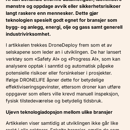
mønstre og oppdage avvik eller sikkerhetsrisikoer
langt raskere enn mennesker. Dette gjør
teknologien spesielt godt egnet for bransjer som
bygg- og anlegg, energi, olje og gass samt generell
industrivirksomhet.
I artikkelen trekkes DroneDeploy frem som et av
selskapene som leder an i utviklingen. De har lansert
verktøy som «Safety AI» og «Progress AI», som kan
analysere opptak i sanntid og automatisk påpeke
potensielle risikoer eller forsinkelser i prosjekter.
Ifølge DRONELIFE åpner dette for betydelige
effektiviseringsgevinster, ettersom droner kan utføre
oppgaver som ellers ville krevd manuell inspeksjon,
fysisk tilstedeværelse og betydelig tidsbruk.
Ujevn teknologiadopsjon mellom ulike bransjer
Artikkelen viser samtidig at utviklingen ikke går like
raskt i alle sektorer. Enkelte bransjer, særlig de som