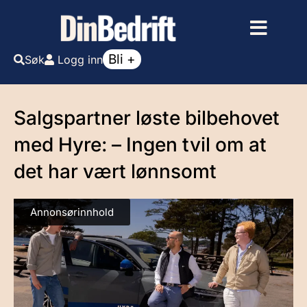
Bli +
Søk
Logg inn
Salgspartner løste bilbehovet
med Hyre: – Ingen tvil om at
det har vært lønnsomt
Annonsørinnhold