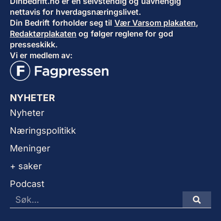
Dinbedrift.no er en selvstendig og uavhengig
nettavis for hverdagsnæringslivet.
Din Bedrift forholder seg til
Vær Varsom plakaten
,
Redaktørplakaten
og følger reglene for god
presseskikk.
Vi er medlem av:
NYHETER
Nyheter
Næringspolitikk
Meninger
+ saker
Podcast