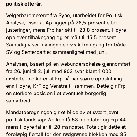
politisk etterår.
Velgerbarometeret fra Syno, utarbeidet for Politisk
Analyse, viser at Ap ligger på 28,5 prosent etter
justeringer, mens Frp har økt til 23,8 prosent. Høyre
opplever tilbakegang og er målt til 15,5 prosent.
Samtidig viser målingen en svak fremgang for både
SV og Senterpartiet sammenlignet med juni.
Analysen, basert på en webundersøkelse gjennomført
fra 26. juni til 2. juli med 803 svar blant 1 000
inviterte, indikerer at Frp nå har større oppslutning
enn Høyre, KrF og Venstre til sammen. Dette gir Frp
en sterkere posisjon i et eventuelt borgerlig
samarbeid.
Mandatberegningen gir et bilde av et svært jevnt
politisk landskap: Ap kan få 53 mandater og Frp 44,
mens Høyre faller til 28 mandater. Totalt gir dette et
foreløpig flertall for den rødgrønne blokken med 85