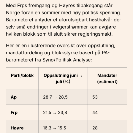
Med Frps fremgang og Høyres tilbakegang står
Norge foran en sommer med høy politisk spenning.
Barometeret antyder et uforutsigbart høsthalvår der
selv små endringer i velgerstrømmer kan avgjøre
hvilken blokk som til slutt sikrer regjeringsmakt.
Her er en illustrerende oversikt over oppslutning,
mandatfordeling og blokkstyrke basert på PA-
barometeret fra Syno/Politisk Analyse:
Parti/blokk
Oppslutning juni →
Mandater
juli (%)
(estimert)
Ap
28,7 → 28,5
53
Frp
21,5 → 23,8
44
Høyre
16,3 → 15,5
28