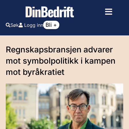
Bli +
Søk
Logg inn
Regnskapsbransjen advarer
mot symbolpolitikk i kampen
mot byråkratiet