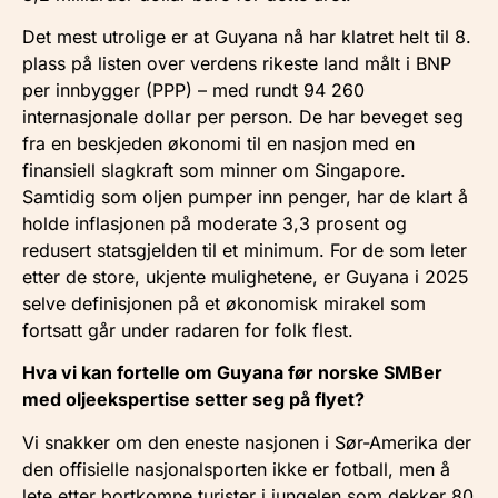
Det mest utrolige er at Guyana nå har klatret helt til 8.
plass på listen over verdens rikeste land målt i BNP
per innbygger (PPP) – med rundt 94 260
internasjonale dollar per person. De har beveget seg
fra en beskjeden økonomi til en nasjon med en
finansiell slagkraft som minner om Singapore.
Samtidig som oljen pumper inn penger, har de klart å
holde inflasjonen på moderate 3,3 prosent og
redusert statsgjelden til et minimum. For de som leter
etter de store, ukjente mulighetene, er Guyana i 2025
selve definisjonen på et økonomisk mirakel som
fortsatt går under radaren for folk flest.
Hva vi kan fortelle om Guyana før norske SMBer
med oljeekspertise setter seg på flyet?
Vi snakker om den eneste nasjonen i Sør-Amerika der
den offisielle nasjonalsporten ikke er fotball, men å
lete etter bortkomne turister i jungelen som dekker 80