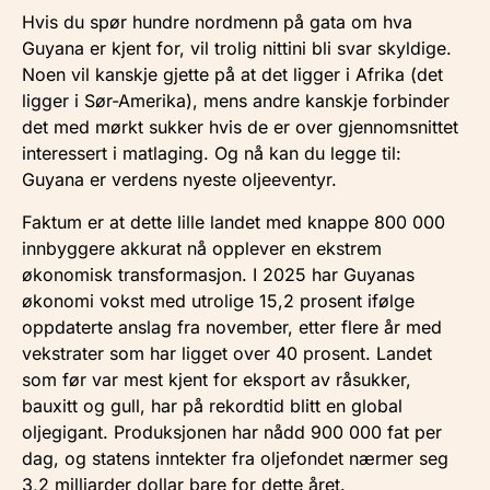
Hvis du spør hundre nordmenn på gata om hva
Guyana er kjent for, vil trolig nittini bli svar skyldige.
Noen vil kanskje gjette på at det ligger i Afrika (det
ligger i Sør-Amerika), mens andre kanskje forbinder
det med mørkt sukker hvis de er over gjennomsnittet
interessert i matlaging. Og nå kan du legge til:
Guyana er verdens nyeste oljeeventyr.
Faktum er at dette lille landet med knappe 800 000
innbyggere akkurat nå opplever en ekstrem
økonomisk transformasjon. I 2025 har Guyanas
økonomi vokst med utrolige 15,2 prosent ifølge
oppdaterte anslag fra november, etter flere år med
vekstrater som har ligget over 40 prosent. Landet
som før var mest kjent for eksport av råsukker,
bauxitt og gull, har på rekordtid blitt en global
oljegigant. Produksjonen har nådd 900 000 fat per
dag, og statens inntekter fra oljefondet nærmer seg
3,2 milliarder dollar bare for dette året.