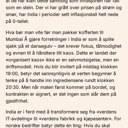
at de har klart dette samtidig som inflasjonen har falt
som en stein. Der vi har grått over prisen på strøm og
smør, har India i perioder sett inflasjonstall helt nede
på 0-tallet.
Hva bør man vite før man pakker kofferten til
Mumbai Å gjøre forretninger i India er som å spille
sjakk på et dansegulv – det krever fokus, tålmodighet
og evnen til å håndtere litt kaos. Dette er landet der
«organisert kaos» ikke er en selvmotsigelse, men en
driftsmodell. Hvis du blir invitert på middag klokken
19:00, betyr det sannsynligvis at verten begynner å
tenke på å handle inn ingrediensene rundt klokken
20:30. Men når maten først kommer på bordet, og
kontrakten er signert, er det ingen som slår dem på
gjestfrihet.
India er i ferd med å transformere seg fra «verdens
IT-avdeling» til «verdens fabrikk og kjøpesenter». For
norske bedrifter betyr dette én ting: Hvis du skal