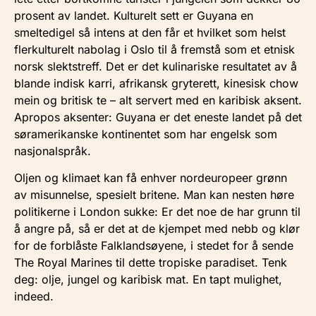
prosent av landet. Kulturelt sett er Guyana en
smeltedigel så intens at den får et hvilket som helst
flerkulturelt nabolag i Oslo til å fremstå som et etnisk
norsk slektstreff. Det er det kulinariske resultatet av å
blande indisk karri, afrikansk gryterett, kinesisk chow
mein og britisk te – alt servert med en karibisk aksent.
Apropos aksenter: Guyana er det eneste landet på det
søramerikanske kontinentet som har engelsk som
nasjonalspråk.
Oljen og klimaet kan få enhver nordeuropeer grønn
av misunnelse, spesielt britene. Man kan nesten høre
politikerne i London sukke: Er det noe de har grunn til
å angre på, så er det at de kjempet med nebb og klør
for de forblåste Falklandsøyene, i stedet for å sende
The Royal Marines til dette tropiske paradiset. Tenk
deg: olje, jungel og karibisk mat. En tapt mulighet,
indeed.