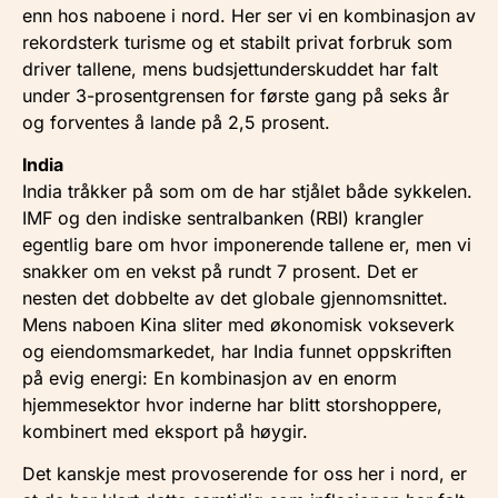
enn hos naboene i nord. Her ser vi en kombinasjon av
rekordsterk turisme og et stabilt privat forbruk som
driver tallene, mens budsjettunderskuddet har falt
under 3-prosentgrensen for første gang på seks år
og forventes å lande på 2,5 prosent.
India
India tråkker på som om de har stjålet både sykkelen.
IMF og den indiske sentralbanken (RBI) krangler
egentlig bare om hvor imponerende tallene er, men vi
snakker om en vekst på rundt 7 prosent. Det er
nesten det dobbelte av det globale gjennomsnittet.
Mens naboen Kina sliter med økonomisk vokseverk
og eiendomsmarkedet, har India funnet oppskriften
på evig energi: En kombinasjon av en enorm
hjemmesektor hvor inderne har blitt storshoppere,
kombinert med eksport på høygir.
Det kanskje mest provoserende for oss her i nord, er