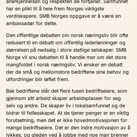
anerkjennelsen og respekten de fortjener. Samfunnet
har en plikt til å heie frem Norges viktigste
verdiskapere. SMB Norges oppgave er å være en
ambassadør for dette.
Den offentlige debatten om norsk næringsliv blir ofte
redusert til en debatt om offentlig lederlønninger og
størrelsen på nedsalg i store statlige selskaper. SMB
Norge vil snu debatten til å handle mer om det store
mangfoldet i norsk næringsliv. Vi ønsker en debatt
der de små og mellomstore bedriftene sine behov og
utfordringer blir løftet frem.
Bak bedriftene står det flere tusen bedriftseiere, som
gjennom sitt arbeid skaper arbeidsplasser for seg
selv og andre. De skaper liv i lokalsamfunnet og de
bidrar til fellesskapet. At de tjener penger er en viktig
forutsetning, men det er ikke hovedmotivasjonen for
mange bedriftseiere. Det er den indre motivasjon av å
lykkes, og gleden ved å jobbe med noe man brenner