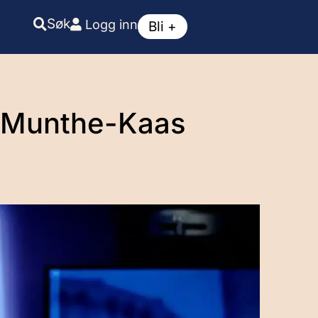
Søk
Logg inn
Bli +
– Munthe-Kaas