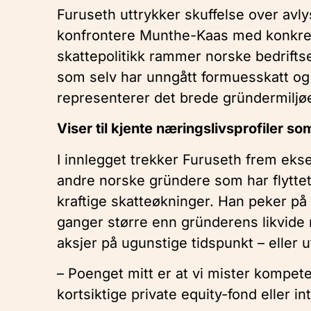
Furuseth uttrykker skuffelse over avl
konfrontere Munthe-Kaas med konkret
skattepolitikk rammer norske bedrift
som selv har unngått formuesskatt og s
representerer det brede gründermiljøe
Viser til kjente næringslivsprofiler som
I innlegget trekker Furuseth frem ek
andre norske gründere som har flyttet 
kraftige skatteøkninger. Han peker på 
ganger større enn gründerens likvide 
aksjer på ugunstige tidspunkt – eller ut
– Poenget mitt er at vi mister kompete
kortsiktige private equity-fond eller i