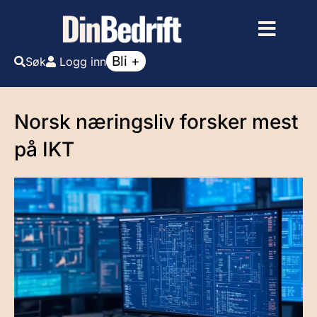
Bli +
Søk
Logg inn
Norsk næringsliv forsker mest
på IKT