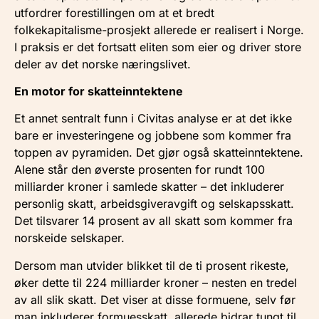
utfordrer forestillingen om at et bredt
folkekapitalisme-prosjekt allerede er realisert i Norge.
I praksis er det fortsatt eliten som eier og driver store
deler av det norske næringslivet.
En motor for skatteinntektene
Et annet sentralt funn i Civitas analyse er at det ikke
bare er investeringene og jobbene som kommer fra
toppen av pyramiden. Det gjør også skatteinntektene.
Alene står den øverste prosenten for rundt 100
milliarder kroner i samlede skatter – det inkluderer
personlig skatt, arbeidsgiveravgift og selskapsskatt.
Det tilsvarer 14 prosent av all skatt som kommer fra
norskeide selskaper.
Dersom man utvider blikket til de ti prosent rikeste,
øker dette til 224 milliarder kroner – nesten en tredel
av all slik skatt. Det viser at disse formuene, selv før
man inkluderer formuesskatt, allerede bidrar tungt til