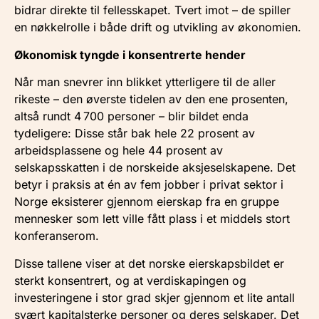
bidrar direkte til fellesskapet. Tvert imot – de spiller
en nøkkelrolle i både drift og utvikling av økonomien.
Økonomisk tyngde i konsentrerte hender
Når man snevrer inn blikket ytterligere til de aller
rikeste – den øverste tidelen av den ene prosenten,
altså rundt 4 700 personer – blir bildet enda
tydeligere: Disse står bak hele 22 prosent av
arbeidsplassene og hele 44 prosent av
selskapsskatten i de norskeide aksjeselskapene. Det
betyr i praksis at én av fem jobber i privat sektor i
Norge eksisterer gjennom eierskap fra en gruppe
mennesker som lett ville fått plass i et middels stort
konferanserom.
Disse tallene viser at det norske eierskapsbildet er
sterkt konsentrert, og at verdiskapingen og
investeringene i stor grad skjer gjennom et lite antall
svært kapitalsterke personer og deres selskaper. Det