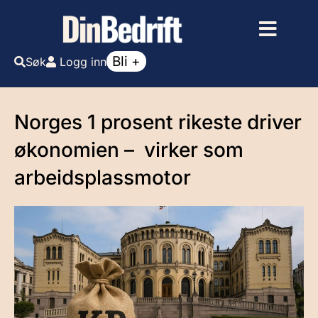
Bli +
Søk
Logg inn
Norges 1 prosent rikeste driver
økonomien – virker som
arbeidsplassmotor