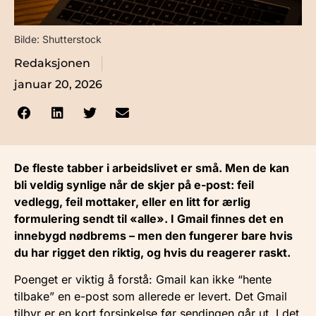
Bilde: Shutterstock
Redaksjonen
januar 20, 2026
De fleste tabber i arbeidslivet er små. Men de kan
bli veldig synlige når de skjer på e-post: feil
vedlegg, feil mottaker, eller en litt for ærlig
formulering sendt til «alle». I Gmail finnes det en
innebygd nødbrems – men den fungerer bare hvis
du har rigget den riktig, og hvis du reagerer raskt.
Poenget er viktig å forstå: Gmail kan ikke “hente
tilbake” en e-post som allerede er levert. Det Gmail
tilbyr er en kort forsinkelse før sendingen går ut. I det