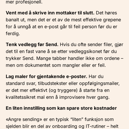
mer profesjonell.
Vent med å skrive inn mottaker til slutt.
Det høres
banalt ut, men det er et av de mest effektive grepene
for å unngå at en e-post går til feil person før du er
ferdig.
Tenk vedlegg før Send.
Hvis du ofte sender filer, gjør
det til en fast vane å se etter vedleggsikonet før du
trykker Send. Mange tabber handler ikke om ordene –
men om dokumentet som mangler eller er feil.
Lag maler for gjentakende e-poster.
Har du
standard svar, tilbudstekster eller oppfølgingsmailer,
er det mer effektivt (og tryggere) å starte fra en
kvalitetssikret mal enn å improvisere hver gang.
En liten innstilling som kan spare store kostnader
«Angre sending» er en typisk “liten” funksjon som
sjelden blir en del av onboarding og IT-rutiner – helt