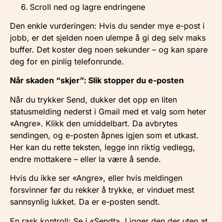
Scroll ned og lagre endringene
Den enkle vurderingen: Hvis du sender mye e-post i
jobb, er det sjelden noen ulempe å gi deg selv maks
buffer. Det koster deg noen sekunder – og kan spare
deg for en pinlig telefonrunde.
Når skaden “skjer”: Slik stopper du e-posten
Når du trykker Send, dukker det opp en liten
statusmelding nederst i Gmail med et valg som heter
«Angre». Klikk den umiddelbart. Da avbrytes
sendingen, og e-posten åpnes igjen som et utkast.
Her kan du rette teksten, legge inn riktig vedlegg,
endre mottakere – eller la være å sende.
Hvis du ikke ser «Angre», eller hvis meldingen
forsvinner før du rekker å trykke, er vinduet mest
sannsynlig lukket. Da er e-posten sendt.
En rask kontroll: Se i «Sendt». Ligger den der uten at