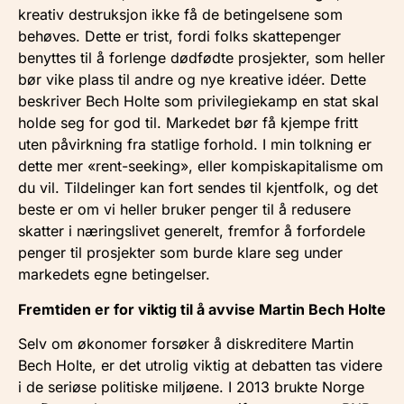
kreativ destruksjon ikke få de betingelsene som
behøves. Dette er trist, fordi folks skattepenger
benyttes til å forlenge dødfødte prosjekter, som heller
bør vike plass til andre og nye kreative idéer. Dette
beskriver Bech Holte som privilegiekamp en stat skal
holde seg for god til. Markedet bør få kjempe fritt
uten påvirkning fra statlige forhold. I min tolkning er
dette mer «rent-seeking», eller kompiskapitalisme om
du vil. Tildelinger kan fort sendes til kjentfolk, og det
beste er om vi heller bruker penger til å redusere
skatter i næringslivet generelt, fremfor å forfordele
penger til prosjekter som burde klare seg under
markedets egne betingelser.
Fremtiden er for viktig til å avvise Martin Bech Holte
Selv om økonomer forsøker å diskreditere Martin
Bech Holte, er det utrolig viktig at debatten tas videre
i de seriøse politiske miljøene. I 2013 brukte Norge