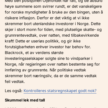
Med den posisjonen Oljefondet har fått, og de absurd
høye summene som svirrer rundt, er det vanskeligere
for norske myndigheter å bruke av den bingen, uten å
risikere inflasjon. Derfor er det viktig at vi ikke
skremmer bort utenlandske investorer i Norge. Dette
skjer i stort monn for tiden, med plutselige skatte- og
grunnrentevedtak, over natten, med tilbakevirkende
kraft! Dette er useriøs politikk, og gir ikke
forutsigbarheten enhver investor har behov for.
Blackrock, et av verdens største
investeringsselskaper solgte sine to vindparker i
Norge, når regjeringen over natten bestemte seg for
innføring av grunnrente. Når politiske vedtak
skremmer bort næringsliv, da er de samme vedtak
feil vedtak.
Kontrolleres statsregnskapet godt nok?
Les også:
Skummel lek med tall