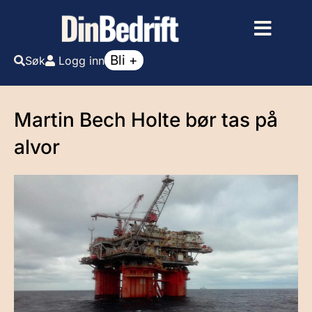
Bli +
Søk
Logg inn
Martin Bech Holte bør tas på
alvor