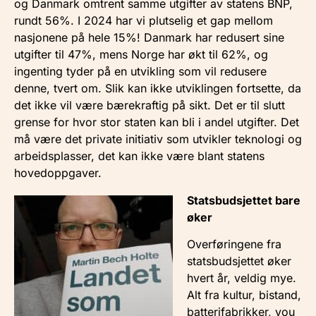
og Danmark omtrent samme utgifter av statens BNP,
rundt 56%. I 2024 har vi plutselig et gap mellom
nasjonene på hele 15%! Danmark har redusert sine
utgifter til 47%, mens Norge har økt til 62%, og
ingenting tyder på en utvikling som vil redusere
denne, tvert om. Slik kan ikke utviklingen fortsette, da
det ikke vil være bærekraftig på sikt. Det er til slutt
grense for hvor stor staten kan bli i andel utgifter. Det
må være det private initiativ som utvikler teknologi og
arbeidsplasser, det kan ikke være blant statens
hovedoppgaver.
Statsbudsjettet bare
øker
Overføringene fra
statsbudsjettet øker
hvert år, veldig mye.
Alt fra kultur, bistand,
batterifabrikker, you