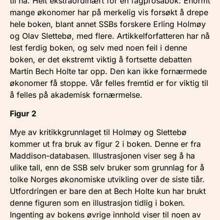
til nå. Helt ekstraordinært for en fagprosabok. Enormt
mange økonomer har på merkelig vis forsøkt å drepe
hele boken, blant annet SSBs forskere Erling Holmøy
og Olav Slettebø, med flere. Artikkelforfatteren har nå
lest ferdig boken, og selv med noen feil i denne
boken, er det ekstremt viktig å fortsette debatten
Martin Bech Holte tar opp. Den kan ikke fornærmede
økonomer få stoppe. Vår felles fremtid er for viktig til
å felles på akademisk fornærmelse.
Figur 2
Mye av kritikkgrunnlaget til Holmøy og Slettebø
kommer ut fra bruk av figur 2 i boken. Denne er fra
Maddison-databasen. Illustrasjonen viser seg å ha
ulike tall, enn de SSB selv bruker som grunnlag for å
tolke Norges økonomiske utvikling over de siste tiår.
Utfordringen er bare den at Bech Holte kun har brukt
denne figuren som en illustrasjon tidlig i boken.
Ingenting av bokens øvrige innhold viser til noen av