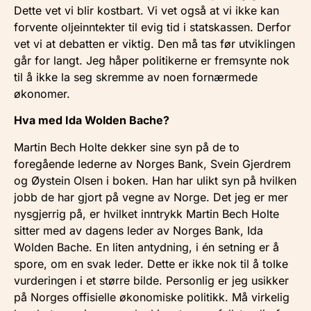
Dette vet vi blir kostbart. Vi vet også at vi ikke kan
forvente oljeinntekter til evig tid i statskassen. Derfor
vet vi at debatten er viktig. Den må tas før utviklingen
går for langt. Jeg håper politikerne er fremsynte nok
til å ikke la seg skremme av noen fornærmede
økonomer.
Hva med Ida Wolden Bache?
Martin Bech Holte dekker sine syn på de to
foregående lederne av Norges Bank, Svein Gjerdrem
og Øystein Olsen i boken. Han har ulikt syn på hvilken
jobb de har gjort på vegne av Norge. Det jeg er mer
nysgjerrig på, er hvilket inntrykk Martin Bech Holte
sitter med av dagens leder av Norges Bank, Ida
Wolden Bache. En liten antydning, i én setning er å
spore, om en svak leder. Dette er ikke nok til å tolke
vurderingen i et større bilde. Personlig er jeg usikker
på Norges offisielle økonomiske politikk. Må virkelig