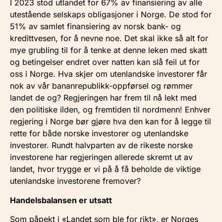
I 2023 stod utlandet for 67% av finansiering av alle
utestående selskaps obligasjoner i Norge. De stod for
51% av samlet finansiering av norsk bank- og
kredittvesen, for å nevne noe. Det skal ikke så alt for
mye grubling til for å tenke at denne leken med skatt
og betingelser endret over natten kan slå feil ut for
oss i Norge. Hva skjer om utenlandske investorer får
nok av vår bananrepublikk-oppførsel og rømmer
landet de og? Regjeringen har frem til nå lekt med
den politiske ilden, og fremtiden til nordmenn! Enhver
regjering i Norge bør gjøre hva den kan for å legge til
rette for både norske investorer og utenlandske
investorer. Rundt halvparten av de rikeste norske
investorene har regjeringen allerede skremt ut av
landet, hvor trygge er vi på å få beholde de viktige
utenlandske investorene fremover?
Handelsbalansen er utsatt
Som påpekt i «Landet som ble for rikt», er Norges