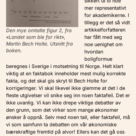
sikkert ut til noe
mer representativt
for akademikerne. I
tillegg er det så vidt
artikkelforfatteren
Den mye omtalte figur 2, fra
«Landet som ble for rikt»,
har fått med seg
Martin Bech Holte. Utsnitt fra
noe uenighet om
boken.
hvordan
boligformue
beregnes i Sverige i motsetning til Norge. Helt klart
viktig at en faktabok inneholder mest mulig korrekte
fakta, og det skal gis skryt til Bech Holte for
korrigeringer. Vi skal likevel ikke glemme at det i de
fleste utgivelser vil snike seg inn noen faktafeil. Det er
ikke uvanlig. Vi kan ikke drepe viktige debatter av
den grunn, som det virker som mange økonomer
ønsker å oppnå. Selv med noen tall, eller faktafeil, må
vi som samfunn ta debatten om vår økonomiske
bærekraftige fremtid på alvor! Ellers kan det gå oss