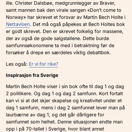
ille. Christer Dalsbøe, medgrunnlegger av Braver,
samt mannen bak den virale sangen «Don’t come to
Norway» har skrevet et forsvar av Martin Bech Holte i
Nettavisen
. Det må også påpekes at Bech Holtes bok
er godt skrevet. Den er skrevet folkelig for massene,
der av også de gode salgstallene. Dette burde
samfunnsøkonomene ta med i betraktning før de
forsøker å drepe en særdeles viktig debattbok.
Er vi for rike?
Les også:
Inspirasjon fra Sverige
Martin Bech Holte viser i sin bok ofte til dag 1 og dag
2 politikere. Og dag 1 og dag 2 samfunn. Kort fortalt
kan vi si at det skjer skapelse og kreativitet under et
dag 1 samfunn, mens i dag 2 samfunnet lever man på
laurbærne av dag 1, og det går dårligere for
samfunnet som helhet. Denne situasjonen endte man
opp i på 70-tallet i Sverige, hvor blant annet