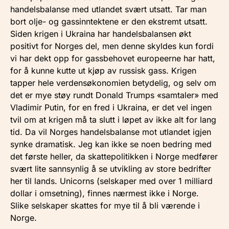
handelsbalanse med utlandet svært utsatt. Tar man
bort olje- og gassinntektene er den ekstremt utsatt.
Siden krigen i Ukraina har handelsbalansen økt
positivt for Norges del, men denne skyldes kun fordi
vi har dekt opp for gassbehovet europeerne har hatt,
for å kunne kutte ut kjøp av russisk gass. Krigen
tapper hele verdensøkonomien betydelig, og selv om
det er mye støy rundt Donald Trumps «samtaler» med
Vladimir Putin, for en fred i Ukraina, er det vel ingen
tvil om at krigen må ta slutt i løpet av ikke alt for lang
tid. Da vil Norges handelsbalanse mot utlandet igjen
synke dramatisk. Jeg kan ikke se noen bedring med
det første heller, da skattepolitikken i Norge medfører
svært lite sannsynlig å se utvikling av store bedrifter
her til lands. Unicorns (selskaper med over 1 milliard
dollar i omsetning), finnes nærmest ikke i Norge.
Slike selskaper skattes for mye til å bli værende i
Norge.