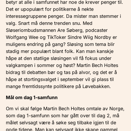
betyr at alle i samfunnet har noe de krever penger til.
Det er upopulært for politikerne å nekte
interessegruppene penger. Da mister man stemmer i
valg. Snart må denne trenden snu. Med
Sløseriombudsmannen Are Søberg, podcaster
Wolfgang Wee og TikToker Sindre Wiig Nordby er
muligens endring på gang? Sløsing som tema blir
stadig mer populært blant folk. Kan man kanskje
håpe at den statlige sløsingen vil få fokus under
valgkampen i sommer og høst? Martin Bech Holtes
bidrag til debatten bør og tas på alvor, og det er å
håpe at stortingsvalget i september vil gi plass til
mange fremtidssynte politikere på Løvebakken.
Mål om dag 1-samfunn
Om vi skal følge Martin Bech Holtes omtale av Norge,
som dag 1-samfunn som har gått over til dag 2, må
målet selvsagt være å søke seg tilbake igjen til de
gode tidene. Man kan selvsagt ikke skape gammel