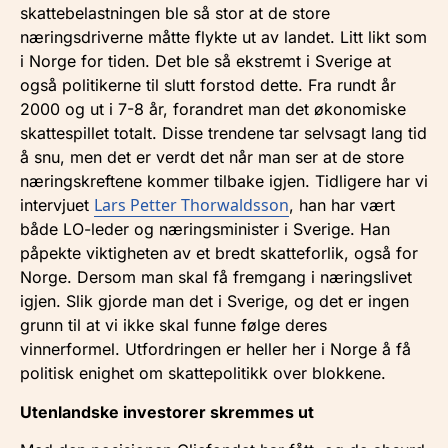
skattebelastningen ble så stor at de store
næringsdriverne måtte flykte ut av landet. Litt likt som
i Norge for tiden. Det ble så ekstremt i Sverige at
også politikerne til slutt forstod dette. Fra rundt år
2000 og ut i 7-8 år, forandret man det økonomiske
skattespillet totalt. Disse trendene tar selvsagt lang tid
å snu, men det er verdt det når man ser at de store
næringskreftene kommer tilbake igjen. Tidligere har vi
Lars Petter Thorwaldsson
intervjuet
, han har vært
både LO-leder og næringsminister i Sverige. Han
påpekte viktigheten av et bredt skatteforlik, også for
Norge. Dersom man skal få fremgang i næringslivet
igjen. Slik gjorde man det i Sverige, og det er ingen
grunn til at vi ikke skal funne følge deres
vinnerformel. Utfordringen er heller her i Norge å få
politisk enighet om skattepolitikk over blokkene.
Utenlandske investorer skremmes ut