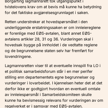
Borgarting lagmannsrett tok utgangspunkt i
tvistelovens krav om at bevis må kunne ha betydning
for det faktiske avgjørelsesgrunnlaget i saken.
Retten understreker at hovedspørsmålet i den
underliggende erstatningssaken er om innleiereglene
er forenlige med EØS-avtalen, blant annet EØS-
avtalens artikler 28, 31 og 36. Vurderingen skal i
hovedsak bygge på innholdet i de vedtatte reglene
og de begrunnelsene staten selv har fremført for
lovendringene.
Lagmannsretten viser til at eventuelle innspill fra LO i
et politisk samarbeidsforum står i en mer perifer
stilling enn departementets egne begrunnelser og
vurderinger i lovarbeidet. I kjennelsen heter det at det
derfor ikke er godtgjort hvordan en eventuell omtale
av innleiespørsmål i Samarbeidskomiteen skulle
kunne ha bevismessig relevans for vurderingen av om
regelverket er i samsvar med EØS-avtalen.