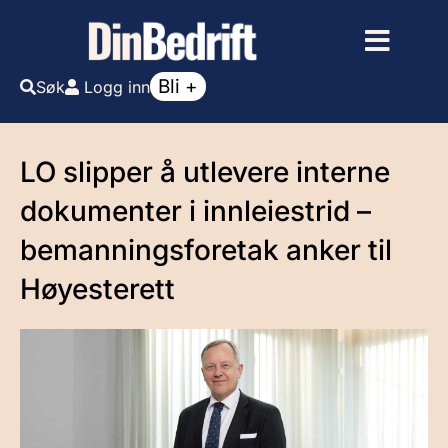
Bli +
Søk
Logg inn
LO slipper å utlevere interne
dokumenter i innleiestrid –
bemanningsforetak anker til
Høyesterett