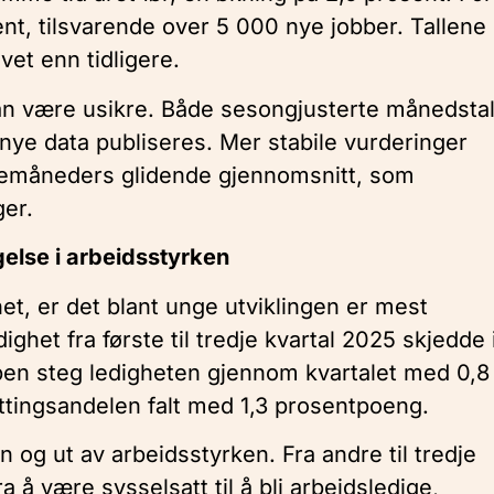
nt, tilsvarende over 5 000 nye jobber. Tallene
ivet enn tidligere.
n være usikre. Både sesongjusterte månedstal
 nye data publiseres. Mer stabile vurderinger
 tremåneders glidende gjennomsnitt, som
ger.
else i arbeidsstyrken
het, er det blant unge utviklingen er mest
ghet fra første til tredje kvartal 2025 skjedde 
pen steg ledigheten gjennom kvartalet med 0,8
tingsandelen falt med 1,3 prosentpoeng.
n og ut av arbeidsstyrken. Fra andre til tredje
 å være sysselsatt til å bli arbeidsledige,