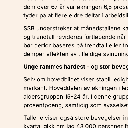
dem over 67 år var økningen 6,6 prose
tyder på at flere eldre deltar i arbeidsl
SSB understreker at månedstallene ka
og trendtall revideres fortløpende når
bør derfor baseres på trendtall eller
demper effekten av tilfeldige svingnin
Unge rammes hardest – og stor beveg
Selv om hovedbildet viser stabil ledig
markant. Hoveddelen av økningen i ledi
aldersgruppen 15–24 år. I denne grup
prosentpoeng, samtidig som sysselset
Tallene viser også store bevegelser in
kvartal gikk om lag 43 000 personer fra