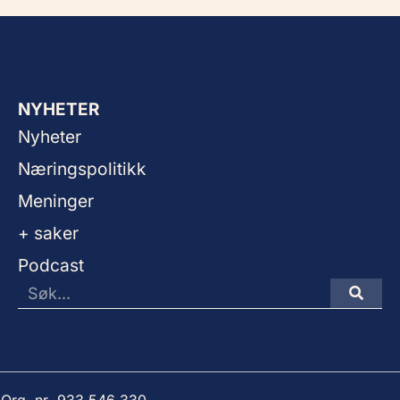
NYHETER
Nyheter
Næringspolitikk
Meninger
+ saker
Podcast
 Org. nr. 933 546 330