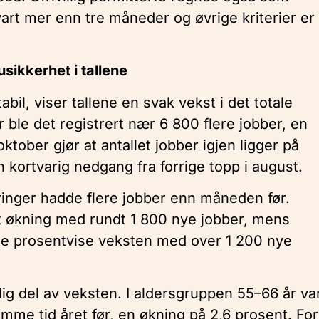
art mer enn tre måneder og øvrige kriterier er
usikkerhet i tallene
il, viser tallene en svak vekst i det totale
r ble det registrert nær 6 800 flere jobber, en
tober gjør at antallet jobber igjen ligger på
en kortvarig nedgang fra forrige topp i august.
æringer hadde flere jobber enn måneden før.
st økning med rundt 1 800 nye jobber, mens
te prosentvise veksten med over 1 200 nye
lig del av veksten. I aldersgruppen 55–66 år va
mme tid året før, en økning på 2,6 prosent. For