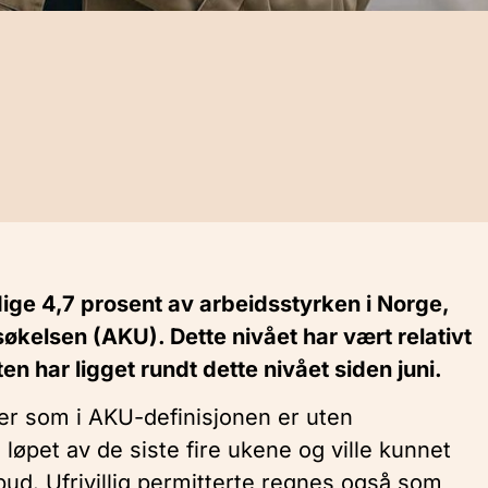
ige 4,7 prosent av arbeidsstyrken i Norge,
søkelsen (AKU). Dette nivået har vært relativt
en har ligget rundt dette nivået siden juni.
ner som i AKU-definisjonen er uten
 løpet av de siste fire ukene og ville kunnet
lbud. Ufrivillig permitterte regnes også som