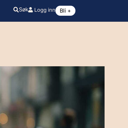
Søk
Logg inn
Bli +