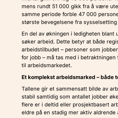
mens rundt 51 000 gikk fra å være utenf
samme periode forble 47 000 personer
største bevegelsene fra sysselsetting t
En del av økningen i ledigheten blant u
søker arbeid. Dette betyr at både regis
arbeidstilbudet – personer som jobber 
for jobb – må tas med i betraktningen f
til arbeidsmarkedet.
Et komplekst arbeidsmarked – både te
Tallene gir et sammensatt bilde av ar
stabil samtidig som antallet jobber øk
flere er i deltid eller prosjektbasert a
eldre på en stadig mer aktiv aldrende 