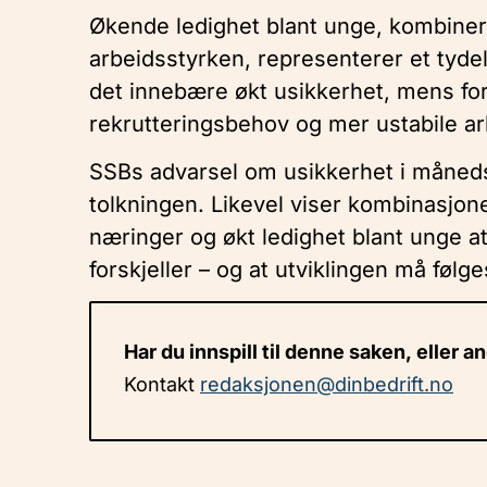
Økende ledighet blant unge, kombiner
arbeidsstyrken, representerer et tyde
det innebære økt usikkerhet, mens for
rekrutteringsbehov og mer ustabile a
SSBs advarsel om usikkerhet i månedst
tolkningen. Likevel viser kombinasjonen
næringer og økt ledighet blant unge a
forskjeller – og at utviklingen må føl
Har du innspill til denne saken, eller a
Kontakt
redaksjonen@dinbedrift.no