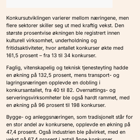
Konkursutviklingen varierer mellom næringene, men
flere sektorer skiller seg ut med kraftig vekst. Den
største prosentvise økningen ble registrert innen
kulturell virksomhet, underholdning og
fritidsaktiviteter, hvor antallet konkurser økte med
161,5 prosent – fra 13 til 34 konkurser.
Faglig, vitenskapelig og teknisk tjenesteyting hadde
en økning på 132,5 prosent, mens transport- og
lagringsnæringen opplevde en dobling i
konkursantallet, fra 40 til 82. Overnattings- og
serveringsvirksomheter ble også hardt rammet, med
en økning på 96 prosent til 198 konkurser.
Bygge- og anleggsnæringen, som tradisjonelt står for
en stor andel av konkursene, opplevde en økning på
47,4 prosent. Også industrien ble påvirket, med en
vekst på 67,4 prosent i antall åpne konkurser.