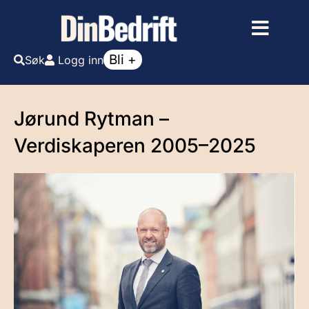
Bli +
Søk
Logg inn
Jørund Rytman –
Verdiskaperen 2005–2025