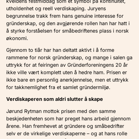
kveldens festmiddag som et symbol på kontinuitet,
utholdenhet og reell verdiskaping. Juryens
begrunnelse trakk frem hans genuine interesse for
gründerskap, og den avgjørende rollen han har hatt i
å styrke forståelsen for småbedriftenes plass i norsk
økonomi.
Gjennom to tiår har han deltatt aktivt i å forme
rammene for norsk gründerskap, og mange i salen ga
uttrykk for at feiringen av Gründerforeningens 20 år
ikke ville vært komplett uten å hedre ham. Prisen er
ikke bare en personlig anerkjennelse, men et uttrykk
for takknemlighet fra et samlet gründermiljø.
Verdiskaperen som aldri slutter å skape
Jørund Rytman mottok prisen med den samme
beskjedenheten som har preget hans arbeid gjennom
årene. Han fremhevet at gründere og småbedrifter
selv er de virkelige verdiskaperne – og at hans rolle