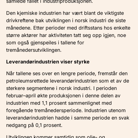
samlede fallet i industriproduksjonen.
Den kjemiske industrien har vært blant de viktigste
drivkreftene bak utviklingen i norsk industri de siste
månedene. Etter perioder med driftsstans hos enkelte
større aktører har aktiviteten tatt seg opp igjen, noe
som også gjenspeiles i tallene for
tremånedersutviklingen.
Leverandørindustrien viser styrke
Når tallene ses over en lengre periode, fremstår den
petroleumsrettede leverandørindustrien som et av de
sterkere segmentene i norsk industri. I perioden
februar–april økte produksjonen i denne delen av
industrien med 1,1 prosent sammenlignet med
foregående tremånedersperiode. Industrien utenom
leverandørindustrien hadde i samme periode en svak
nedgang på 0,1 prosent.
Utviklingen kommer samtidig som olje- og