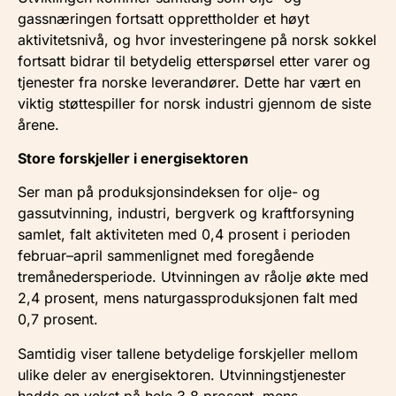
gassnæringen fortsatt opprettholder et høyt
aktivitetsnivå, og hvor investeringene på norsk sokkel
fortsatt bidrar til betydelig etterspørsel etter varer og
tjenester fra norske leverandører. Dette har vært en
viktig støttespiller for norsk industri gjennom de siste
årene.
Store forskjeller i energisektoren
Ser man på produksjonsindeksen for olje- og
gassutvinning, industri, bergverk og kraftforsyning
samlet, falt aktiviteten med 0,4 prosent i perioden
februar–april sammenlignet med foregående
tremånedersperiode. Utvinningen av råolje økte med
2,4 prosent, mens naturgassproduksjonen falt med
0,7 prosent.
Samtidig viser tallene betydelige forskjeller mellom
ulike deler av energisektoren. Utvinningstjenester
hadde en vekst på hele 3,8 prosent, mens