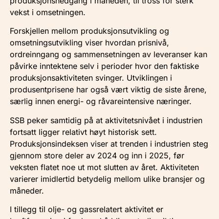
produksjonsnedgang i måneden, til tross for sterk
vekst i omsetningen.
Forskjellen mellom produksjonsutvikling og
omsetningsutvikling viser hvordan prisnivå,
ordreinngang og sammensetningen av leveranser kan
påvirke inntektene selv i perioder hvor den faktiske
produksjonsaktiviteten svinger. Utviklingen i
produsentprisene har også vært viktig de siste årene,
særlig innen energi- og råvareintensive næringer.
SSB peker samtidig på at aktivitetsnivået i industrien
fortsatt ligger relativt høyt historisk sett.
Produksjonsindeksen viser at trenden i industrien steg
gjennom store deler av 2024 og inn i 2025, før
veksten flatet noe ut mot slutten av året. Aktiviteten
varierer imidlertid betydelig mellom ulike bransjer og
måneder.
I tillegg til olje- og gassrelatert aktivitet er