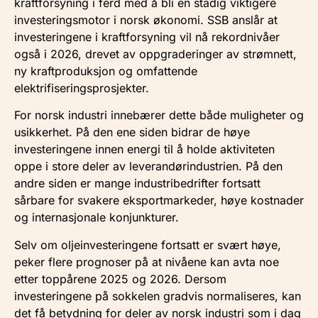
kraftforsyning i ferd med å bli en stadig viktigere
investeringsmotor i norsk økonomi. SSB anslår at
investeringene i kraftforsyning vil nå rekordnivåer
også i 2026, drevet av oppgraderinger av strømnett,
ny kraftproduksjon og omfattende
elektrifiseringsprosjekter.
For norsk industri innebærer dette både muligheter og
usikkerhet. På den ene siden bidrar de høye
investeringene innen energi til å holde aktiviteten
oppe i store deler av leverandørindustrien. På den
andre siden er mange industribedrifter fortsatt
sårbare for svakere eksportmarkeder, høye kostnader
og internasjonale konjunkturer.
Selv om oljeinvesteringene fortsatt er svært høye,
peker flere prognoser på at nivåene kan avta noe
etter toppårene 2025 og 2026. Dersom
investeringene på sokkelen gradvis normaliseres, kan
det få betydning for deler av norsk industri som i dag