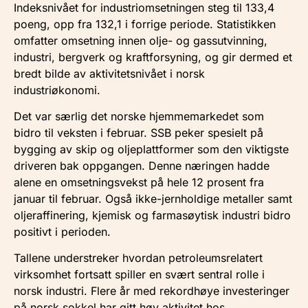
Indeksnivået for industriomsetningen steg til 133,4
poeng, opp fra 132,1 i forrige periode. Statistikken
omfatter omsetning innen olje- og gassutvinning,
industri, bergverk og kraftforsyning, og gir dermed et
bredt bilde av aktivitetsnivået i norsk
industriøkonomi.
Det var særlig det norske hjemmemarkedet som
bidro til veksten i februar. SSB peker spesielt på
bygging av skip og oljeplattformer som den viktigste
driveren bak oppgangen. Denne næringen hadde
alene en omsetningsvekst på hele 12 prosent fra
januar til februar. Også ikke-jernholdige metaller samt
oljeraffinering, kjemisk og farmasøytisk industri bidro
positivt i perioden.
Tallene understreker hvordan petroleumsrelatert
virksomhet fortsatt spiller en svært sentral rolle i
norsk industri. Flere år med rekordhøye investeringer
på norsk sokkel har gitt høy aktivitet hos