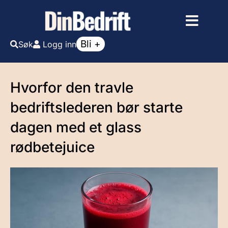
Bli +
Søk
Logg inn
Hvorfor den travle
bedriftslederen bør starte
dagen med et glass
rødbetejuice