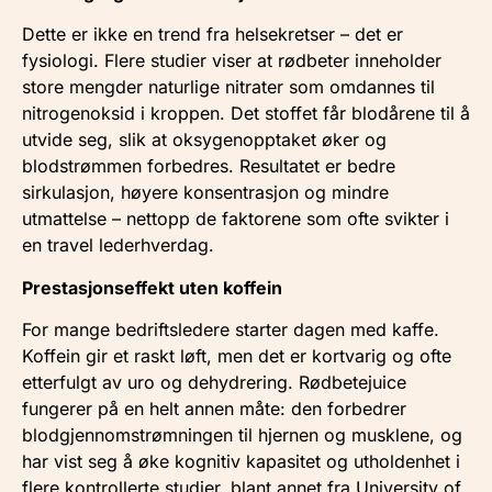
Dette er ikke en trend fra helsekretser – det er
fysiologi. Flere studier viser at rødbeter inneholder
store mengder naturlige nitrater som omdannes til
nitrogenoksid i kroppen. Det stoffet får blodårene til å
utvide seg, slik at oksygenopptaket øker og
blodstrømmen forbedres. Resultatet er bedre
sirkulasjon, høyere konsentrasjon og mindre
utmattelse – nettopp de faktorene som ofte svikter i
en travel lederhverdag.
Prestasjonseffekt uten koffein
For mange bedriftsledere starter dagen med kaffe.
Koffein gir et raskt løft, men det er kortvarig og ofte
etterfulgt av uro og dehydrering. Rødbetejuice
fungerer på en helt annen måte: den forbedrer
blodgjennomstrømningen til hjernen og musklene, og
har vist seg å øke kognitiv kapasitet og utholdenhet i
flere kontrollerte studier, blant annet fra University of