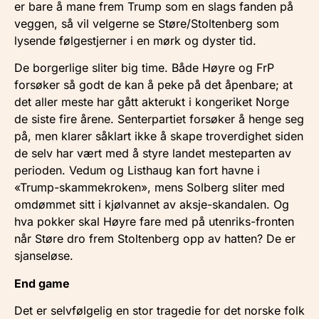
er bare å mane frem Trump som en slags fanden på
veggen, så vil velgerne se Støre/Stoltenberg som
lysende følgestjerner i en mørk og dyster tid.
De borgerlige sliter big time. Både Høyre og FrP
forsøker så godt de kan å peke på det åpenbare; at
det aller meste har gått akterukt i kongeriket Norge
de siste fire årene. Senterpartiet forsøker å henge seg
på, men klarer såklart ikke å skape troverdighet siden
de selv har vært med å styre landet mesteparten av
perioden. Vedum og Listhaug kan fort havne i
«Trump-skammekroken», mens Solberg sliter med
omdømmet sitt i kjølvannet av aksje-skandalen. Og
hva pokker skal Høyre fare med på utenriks-fronten
når Støre dro frem Stoltenberg opp av hatten? De er
sjanseløse.
End game
Det er selvfølgelig en stor tragedie for det norske folk