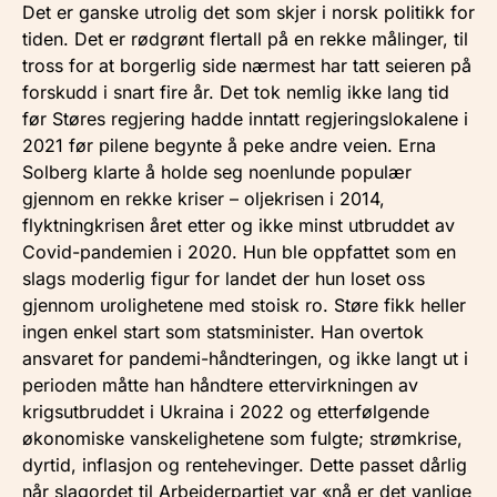
Det er ganske utrolig det som skjer i norsk politikk for
tiden. Det er rødgrønt flertall på en rekke målinger, til
tross for at borgerlig side nærmest har tatt seieren på
forskudd i snart fire år. Det tok nemlig ikke lang tid
før Støres regjering hadde inntatt regjeringslokalene i
2021 før pilene begynte å peke andre veien. Erna
Solberg klarte å holde seg noenlunde populær
gjennom en rekke kriser – oljekrisen i 2014,
flyktningkrisen året etter og ikke minst utbruddet av
Covid-pandemien i 2020. Hun ble oppfattet som en
slags moderlig figur for landet der hun loset oss
gjennom urolighetene med stoisk ro. Støre fikk heller
ingen enkel start som statsminister. Han overtok
ansvaret for pandemi-håndteringen, og ikke langt ut i
perioden måtte han håndtere ettervirkningen av
krigsutbruddet i Ukraina i 2022 og etterfølgende
økonomiske vanskelighetene som fulgte; strømkrise,
dyrtid, inflasjon og rentehevinger. Dette passet dårlig
når slagordet til Arbeiderpartiet var «nå er det vanlige