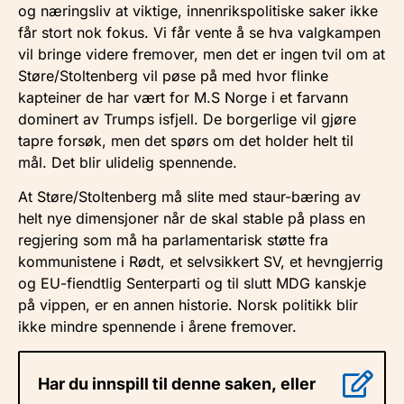
og næringsliv at viktige, innenrikspolitiske saker ikke
får stort nok fokus. Vi får vente å se hva valgkampen
vil bringe videre fremover, men det er ingen tvil om at
Støre/Stoltenberg vil pøse på med hvor flinke
kapteiner de har vært for M.S Norge i et farvann
dominert av Trumps isfjell. De borgerlige vil gjøre
tapre forsøk, men det spørs om det holder helt til
mål. Det blir ulidelig spennende.
At Støre/Stoltenberg må slite med staur-bæring av
helt nye dimensjoner når de skal stable på plass en
regjering som må ha parlamentarisk støtte fra
kommunistene i Rødt, et selvsikkert SV, et hevngjerrig
og EU-fiendtlig Senterparti og til slutt MDG kanskje
på vippen, er en annen historie. Norsk politikk blir
ikke mindre spennende i årene fremover.
Har du innspill til denne saken, eller