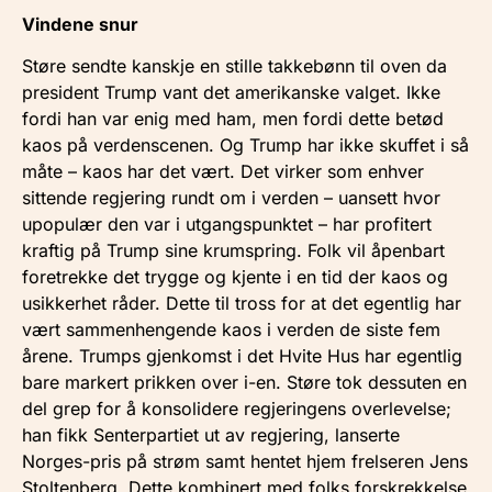
Vindene snur
Støre sendte kanskje en stille takkebønn til oven da
president Trump vant det amerikanske valget. Ikke
fordi han var enig med ham, men fordi dette betød
kaos på verdenscenen. Og Trump har ikke skuffet i så
måte – kaos har det vært. Det virker som enhver
sittende regjering rundt om i verden – uansett hvor
upopulær den var i utgangspunktet – har profitert
kraftig på Trump sine krumspring. Folk vil åpenbart
foretrekke det trygge og kjente i en tid der kaos og
usikkerhet råder. Dette til tross for at det egentlig har
vært sammenhengende kaos i verden de siste fem
årene. Trumps gjenkomst i det Hvite Hus har egentlig
bare markert prikken over i-en. Støre tok dessuten en
del grep for å konsolidere regjeringens overlevelse;
han fikk Senterpartiet ut av regjering, lanserte
Norges-pris på strøm samt hentet hjem frelseren Jens
Stoltenberg. Dette kombinert med folks forskrekkelse