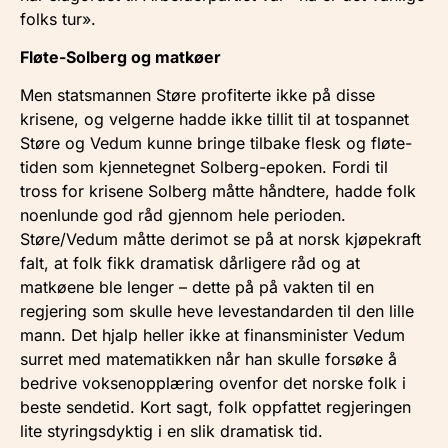
folks tur».
Fløte-Solberg og matkøer
Men statsmannen Støre profiterte ikke på disse
krisene, og velgerne hadde ikke tillit til at tospannet
Støre og Vedum kunne bringe tilbake flesk og fløte-
tiden som kjennetegnet Solberg-epoken. Fordi til
tross for krisene Solberg måtte håndtere, hadde folk
noenlunde god råd gjennom hele perioden.
Støre/Vedum måtte derimot se på at norsk kjøpekraft
falt, at folk fikk dramatisk dårligere råd og at
matkøene ble lenger – dette på på vakten til en
regjering som skulle heve levestandarden til den lille
mann. Det hjalp heller ikke at finansminister Vedum
surret med matematikken når han skulle forsøke å
bedrive voksenopplæring ovenfor det norske folk i
beste sendetid. Kort sagt, folk oppfattet regjeringen
lite styringsdyktig i en slik dramatisk tid.