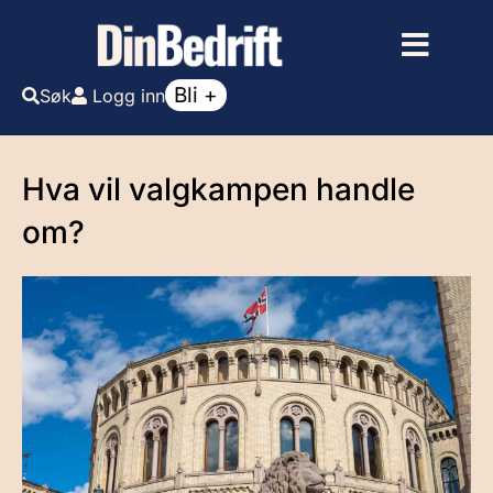
Bli +
Søk
Logg inn
Hva vil valgkampen handle
om?