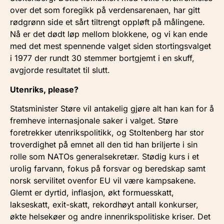
over det som foregikk på verdensarenaen, har gitt
rødgrønn side et sårt tiltrengt oppløft på målingene.
Nå er det dødt løp mellom blokkene, og vi kan ende
med det mest spennende valget siden stortingsvalget
i 1977 der rundt 30 stemmer bortgjemt i en skuff,
avgjorde resultatet til slutt.
Utenriks, please?
Statsminister Støre vil antakelig gjøre alt han kan for å
fremheve internasjonale saker i valget. Støre
foretrekker utenrikspolitikk, og Stoltenberg har stor
troverdighet på emnet all den tid han briljerte i sin
rolle som NATOs generalsekretær. Stødig kurs i et
urolig farvann, fokus på forsvar og beredskap samt
norsk servilitet ovenfor EU vil være kampsakene.
Glemt er dyrtid, inflasjon, økt formuesskatt,
lakseskatt, exit-skatt, rekordhøyt antall konkurser,
økte helsekøer og andre innenrikspolitiske kriser. Det