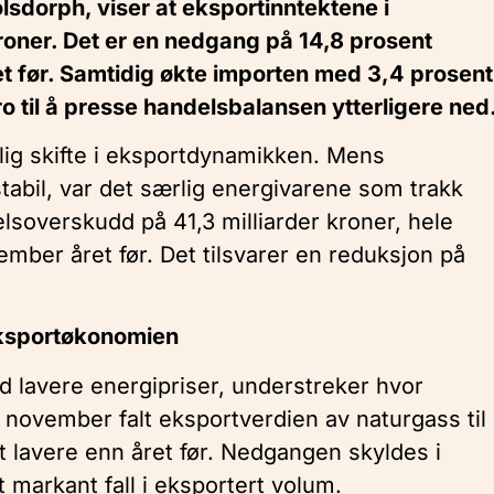
lsdorph, viser at eksportinntektene i
roner. Det er en nedgang på 14,8 prosent
før. Samtidig økte importen med 3,4 prosent
dro til å presse handelsbalansen ytterligere ned
lig skifte i eksportdynamikken. Mens
stabil, var det særlig energivarene som trakk
elsoverskudd på 41,3 milliarder kroner, hele
ember året før. Det tilsvarer en reduksjon på
eksportøkonomien
d lavere energipriser, understreker hvor
I november falt eksportverdien av naturgass til
t lavere enn året før. Nedgangen skyldes i
 markant fall i eksportert volum.