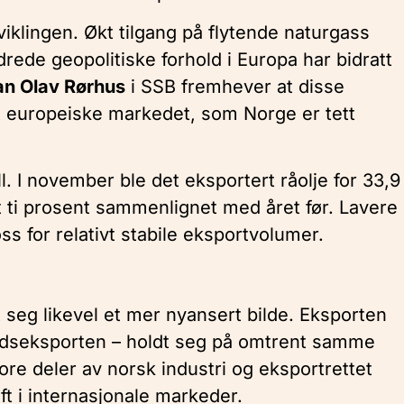
viklingen. Økt tilgang på flytende naturgass
rede geopolitiske forhold i Europa har bidratt
an Olav Rørhus
i SSB fremhever at disse
t europeiske markedet, som Norge er tett
l. I november ble det eksportert råolje for 33,9
t ti prosent sammenlignet med året før. Lavere
tross for relativt stabile eksportvolumer.
 seg likevel et mer nyansert bilde. Eksporten
andseksporten – holdt seg på omtrent samme
tore deler av norsk industri og eksportrettet
ft i internasjonale markeder.