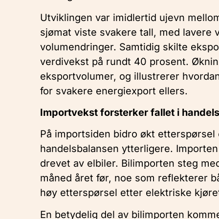
Utviklingen var imidlertid ujevn mello
sjømat viste svakere tall, med lavere 
volumendringer. Samtidig skilte ekspor
verdivekst på rundt 40 prosent. Øknin
eksportvolumer, og illustrerer hvord
for svakere energiexport ellers.
Importvekst forsterker fallet i hande
På importsiden bidro økt etterspørsel 
handelsbalansen ytterligere. Importen 
drevet av elbiler. Bilimporten steg
måned året før, noe som reflekterer bå
høy etterspørsel etter elektriske kjøre
En betydelig del av bilimporten komme