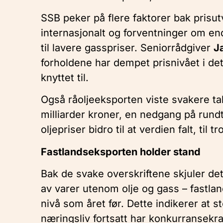
SSB peker på flere faktorer bak prisut
internasjonalt og forventninger om end
til lavere gasspriser. Seniorrådgiver
J
forholdene har dempet prisnivået i de
knyttet til.
Også råoljeeksporten viste svakere tal
milliarder kroner, en nedgang på rund
oljepriser bidro til at verdien falt, til 
Fastlandseksporten holder stand
Bak de svake overskriftene skjuler det
av varer utenom olje og gass – fastl
nivå som året før. Dette indikerer at s
næringsliv fortsatt har konkurransekra