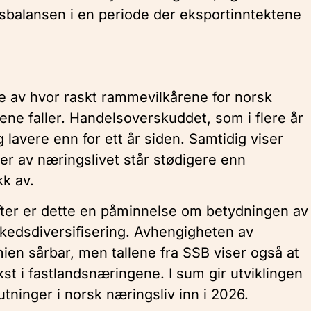
elsbalansen i en periode der eksportinntektene
lde av hvor raskt rammevilkårene for norsk
ne faller. Handelsoverskuddet, som i flere år
g lavere enn for ett år siden. Samtidig viser
ler av næringslivet står stødigere enn
kk av.
ter er dette en påminnelse om betydningen av
rkedsdiversifisering. Avhengigheten av
en sårbar, men tallene fra SSB viser også at
st i fastlandsnæringene. I sum gir utviklingen
utninger i norsk næringsliv inn i 2026.