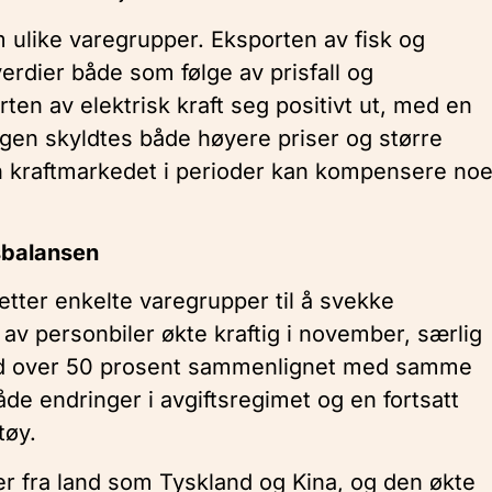
m ulike varegrupper. Eksporten av fisk og
verdier både som følge av prisfall og
ten av elektrisk kraft seg positivt ut, med en
gen skyldtes både høyere priser og større
an kraftmarkedet i perioder kan kompensere no
lsbalansen
etter enkelte varegrupper til å svekke
av personbiler økte kraftig i november, særlig
 med over 50 prosent sammenlignet med samme
de endringer i avgiftsregimet og en fortsatt
tøy.
r fra land som Tyskland og Kina, og den økte