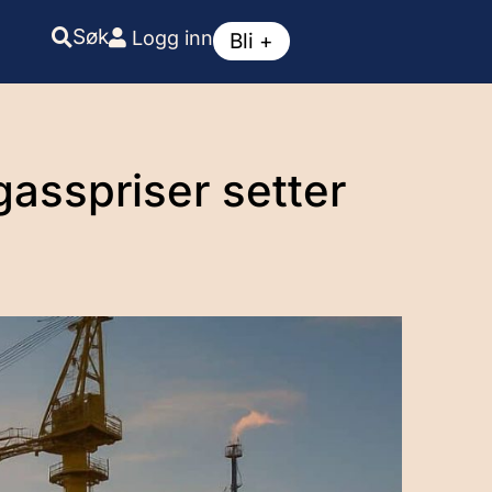
Søk
Logg inn
Bli +
gasspriser setter