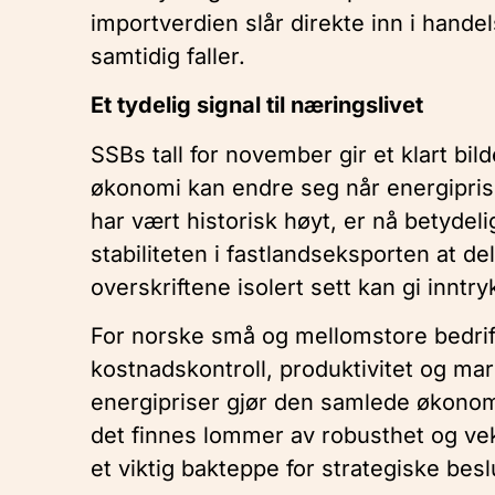
importverdien slår direkte inn i hand
samtidig faller.
Et tydelig signal til næringslivet
SSBs tall for november gir et klart bi
økonomi kan endre seg når energiprise
har vært historisk høyt, er nå betydeli
stabiliteten i fastlandseksporten at de
overskriftene isolert sett kan gi inntry
For norske små og mellomstore bedrif
kostnadskontroll, produktivitet og ma
energipriser gjør den samlede økonomi
det finnes lommer av robusthet og vek
et viktig bakteppe for strategiske besl