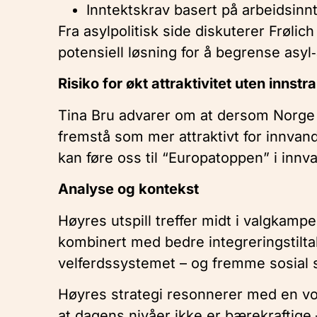
Inntektskrav basert på arbeidsinnte
Fra asylpolitisk side diskuterer Frølic
potensiell løsning for å begrense asy
Risiko for økt attraktivitet uten innst
Tina Bru advarer om at dersom Norge i
fremstå som mer attraktivt for innva
kan føre oss til “Europatoppen” i innv
Analyse og kontekst
Høyres utspill treffer midt i valgkampe
kombinert med bedre integreringstilta
velferdssystemet – og fremme sosial st
Høyres strategi resonnerer med en v
at dagens nivåer ikke er bærekraftige 