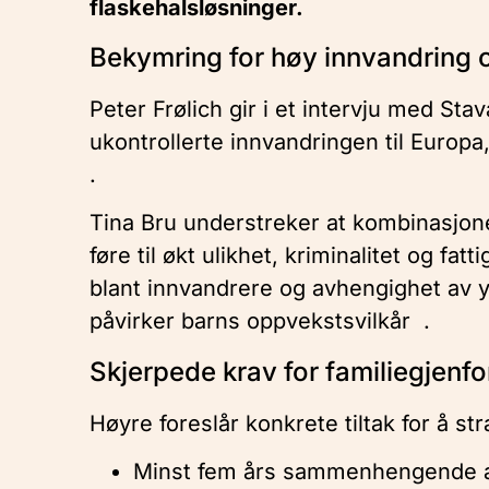
flaskehals­løsninger.
Bekymring for høy innvandring o
Peter Frølich gir i et intervju med Sta
ukontrollerte innvandringen til Europ
.
Tina Bru understreker at kombinasjone
føre til økt ulikhet, kriminalitet og fat
blant innvandrere og avhengighet av y
påvirker barns oppvekstsvilkår .
Skjerpede krav for familiegjenfo
Høyre foreslår konkrete tiltak for å s
Minst fem års sammenhengende arb