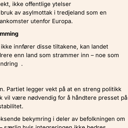
kt, ikke offentlige ytelser
h bruk av asylmottak i tredjeland som en
l‑ankomster utenfor Europa.
ramming
kke innfører disse tiltakene, kan landet
ndrere enn land som strammer inn – noe som
andring .
n. Partiet legger vekt på at en streng politikk
k vil være nødvendig for å håndtere presset på
abilitet.
oksende bekymring i deler av befolkningen om
– særlig hvis integreringen ikke bedres.