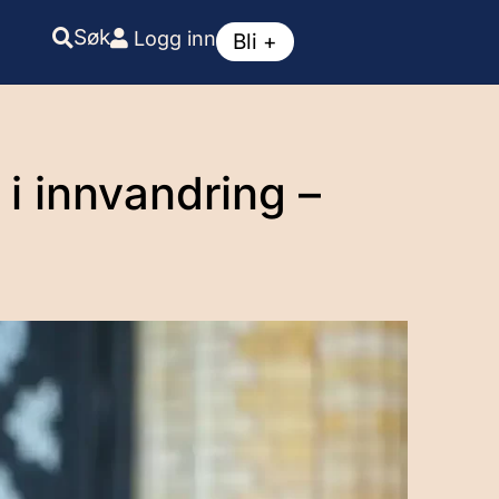
Søk
Logg inn
Bli +
i innvandring –