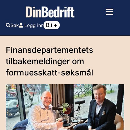
Bli +
Søk
Logg inn
Finansdepartementets
tilbakemeldinger om
formuesskatt-søksmål