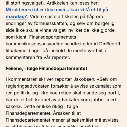
til stortingsvalget). Artikkelen kan leses her:
Miraklenes tid er ikke over – kan vi få et til på
mandag?
. Videre spilte artikkelen på håp om
endringer av formuesskatten, og selv om borgerlig
side ikke skulle vinne valget, hvilket de ikke gjorde,
som kjent. Finansdepartementets
kommunikasjonsansvarlige sendte i ettertid DinBedrift
tilbakemeldinger på innhold de mente var feil, i
kommentaren fra vår reporter.
Feilene, i følge Finansdepartementet
I kommentaren skriver reporter Jakobsen: «Selv om
regjeringsadvokaten forsøker å avvise søksmålet som
ren politikk, og ikke noe retten skal blande seg bort i,
har de et helt kobbel av advokater som jobber med
saken». Dette er ikke riktig i følge
Finansdepartementet. Årsaken til at
Finansdepartementet mener at søksmålet må avvises,
er at fristene for å ta ut søksmålet er gått ut. I