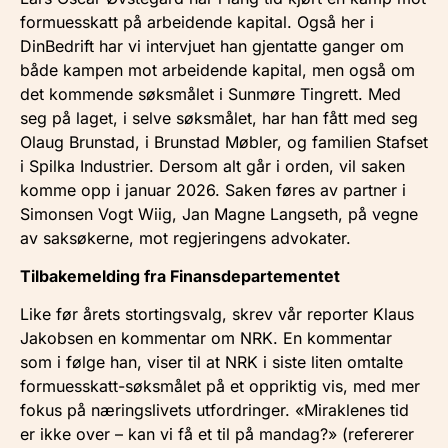
formuesskatt på arbeidende kapital. Også her i
DinBedrift har vi intervjuet han gjentatte ganger om
både kampen mot arbeidende kapital, men også om
det kommende søksmålet i Sunmøre Tingrett. Med
seg på laget, i selve søksmålet, har han fått med seg
Olaug Brunstad, i Brunstad Møbler, og familien Stafset
i Spilka Industrier. Dersom alt går i orden, vil saken
komme opp i januar 2026. Saken føres av partner i
Simonsen Vogt Wiig, Jan Magne Langseth, på vegne
av saksøkerne, mot regjeringens advokater.
Tilbakemelding fra Finansdepartementet
Like før årets stortingsvalg, skrev vår reporter Klaus
Jakobsen en kommentar om NRK. En kommentar
som i følge han, viser til at NRK i siste liten omtalte
formuesskatt-søksmålet på et oppriktig vis, med mer
fokus på næringslivets utfordringer. «Miraklenes tid
er ikke over – kan vi få et til på mandag?» (refererer