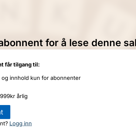
 abonnent for å lese denne s
år tilgang til:
r og innhold kun for abonnenter
999kr årlig
t
ent?
Logg inn