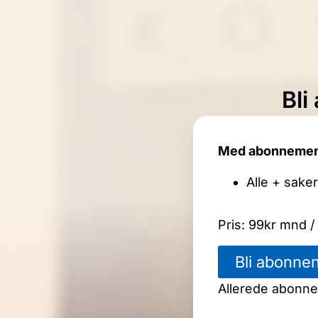
Bli
Med abonnement f
Alle + sake
Pris: 99kr mnd / 
Bli abonnen
Allerede abonn