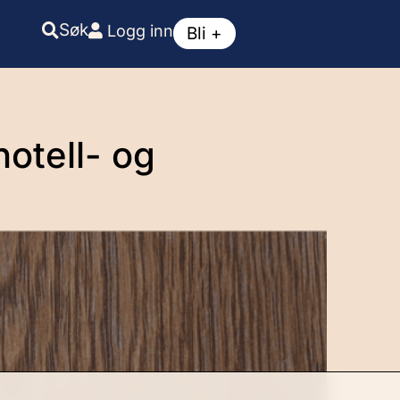
Søk
Logg inn
Bli +
otell- og