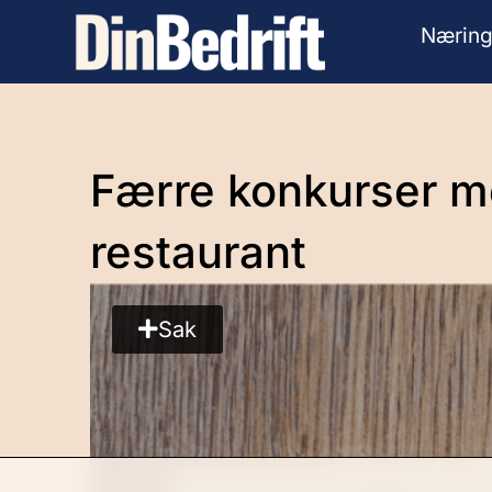
Næring
Færre konkurser me
restaurant
Sak