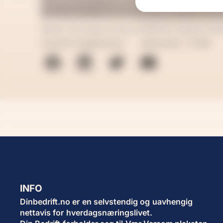
Bilde: De høye konkurstallene skaper be
Joachim Dagenborg
desember 7, 2018
INFO
Dinbedrift.no er en selvstendig og uavhengig
nettavis for hverdagsnæringslivet.