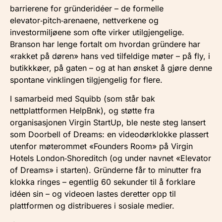
barrierene for gründer­idéer – de formelle
elevator‑pitch‑arenaene, nettverkene og
investormiljøene som ofte virker utilgjengelige.
Branson har lenge fortalt om hvordan gründere har
«rakket på døren» hans ved tilfeldige møter – på fly, i
butikk­køer, på gaten – og at han ønsket å gjøre denne
spontane vinklingen tilgjengelig for flere.
I samarbeid med Squibb (som står bak
nettplattformen HelpBnk), og støtte fra
organisasjonen Virgin StartUp, ble neste steg lansert
som Doorbell of Dreams: en video­dørklokke plassert
utenfor møterommet «Founders Room» på Virgin
Hotels London‑Shoreditch (og under navnet «Elevator
of Dreams» i starten). Gründerne får to minutter fra
klokka ringes – egentlig 60 sekunder til å forklare
idéen sin – og videoen lastes deretter opp til
plattformen og distribueres i sosiale medier.