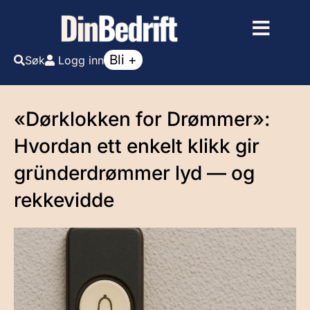
Bli +
Søk
Logg inn
«Dørklokken for Drømmer»:
Hvordan ett enkelt klikk gir
gründer­drømmer lyd — og
rekkevidde