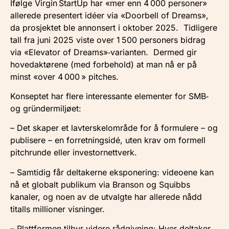
Ifølge Virgin StartUp har «mer enn 4 000 personer»
allerede presentert idéer via «Doorbell of Dreams»,
da prosjektet ble annonsert i oktober 2025. Tidligere
tall fra juni 2025 viste over 1 500 personers bidrag
via «Elevator of Dreams»‑varianten. Dermed gir
hovedaktørene (med forbehold) at man nå er på
minst «over 4 000 » pitches.
Konseptet har flere interessante elementer for SMB‑
og gründer­miljøet:
– Det skaper et lavterskel­område for å formulere – og
publisere – en forretningsidé, uten krav om formell
pitch­runde eller investor­nettverk.
– Samtidig får deltakerne eksponering: videoene kan
nå et globalt publikum via Branson og Squibbs
kanaler, og noen av de utvalgte har allerede nådd
titalls millioner visninger.
– Plattformen tilbyr videre rådgivning: Hver deltaker