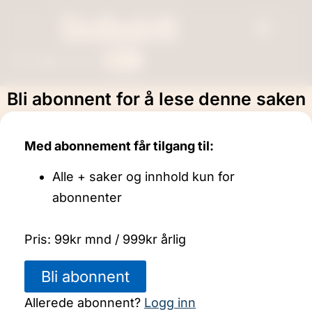
Bli +
Søk
Logg inn
Bli abonnent for å lese denne saken
Det usynlige nettet som holder
verden i live
Med abonnement får tilgang til:
Alle + saker og innhold kun for
Sak
abonnenter
Pris: 99kr mnd / 999kr årlig
Bli abonnent
Allerede abonnent?
Logg inn