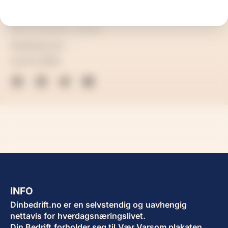
Bilde: KI-generert. ChatGPT.
Redaksjonen
mai 12, 2026
INFO
Dinbedrift.no er en selvstendig og uavhengig
nettavis for hverdagsnæringslivet.
Din Bedrift forholder seg til
Vær Varsom plakaten
,