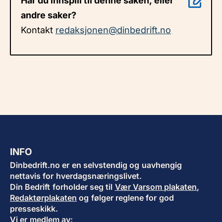
Har du innspill til denne saken, eller
andre saker?
Kontakt
redaksjonen@dinbedrift.no
INFO
Dinbedrift.no er en selvstendig og uavhengig
nettavis for hverdagsnæringslivet.
Din Bedrift forholder seg til
Vær Varsom plakaten
,
Redaktørplakaten
og følger reglene for god
presseskikk.
Vi er medlem av: