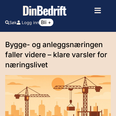
Bli +
Søk
Logg inn
Bygge- og anleggsnæringen
faller videre – klare varsler for
næringslivet