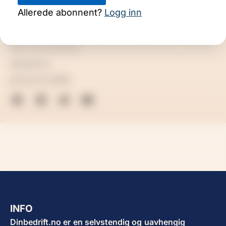
Allerede abonnent?
Logg inn
Bilde: ØKT TRYKK: Bedriftsforbundet kjemper for at Norge
skal få fart og flyt på nyskapning og digitalisering. Illustrasjon:
HAIV kommunikasjon.
NKAdmin
januar 12, 2018
INFO
Dinbedrift.no er en selvstendig og uavhengig