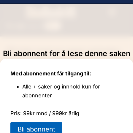
Bli +
Søk
Logg inn
På tide med en egen gründer-
Bli abonnent for å lese denne saken
og teknologiminister
Med abonnement får tilgang til:
Sak
Alle + saker og innhold kun for
abonnenter
Pris: 99kr mnd / 999kr årlig
Bli abonnent