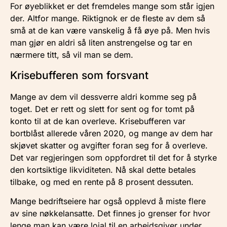
For øyeblikket er det fremdeles mange som står igjen
der. Altfor mange. Riktignok er de fleste av dem så
små at de kan være vanskelig å få øye på. Men hvis
man gjør en aldri så liten anstrengelse og tar en
nærmere titt, så vil man se dem.
Krisebufferen som forsvant
Mange av dem vil dessverre aldri komme seg på
toget. Det er rett og slett for sent og for tomt på
konto til at de kan overleve. Krisebufferen var
bortblåst allerede våren 2020, og mange av dem har
skjøvet skatter og avgifter foran seg for å overleve.
Det var regjeringen som oppfordret til det for å styrke
den kortsiktige likviditeten. Nå skal dette betales
tilbake, og med en rente på 8 prosent dessuten.
Mange bedriftseiere har også opplevd å miste flere
av sine nøkkelansatte. Det finnes jo grenser for hvor
lenge man kan være lojal til en arbeidsgiver under