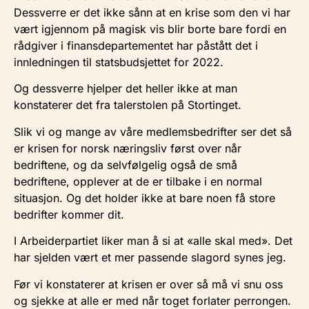
Dessverre er det ikke sånn at en krise som den vi har
vært igjennom på magisk vis blir borte bare fordi en
rådgiver i finansdepartementet har påstått det i
innledningen til statsbudsjettet for 2022.
Og dessverre hjelper det heller ikke at man
konstaterer det fra talerstolen på Stortinget.
Slik vi og mange av våre medlemsbedrifter ser det så
er krisen for norsk næringsliv først over når
bedriftene, og da selvfølgelig også de små
bedriftene, opplever at de er tilbake i en normal
situasjon. Og det holder ikke at bare noen få store
bedrifter kommer dit.
I Arbeiderpartiet liker man å si at «alle skal med». Det
har sjelden vært et mer passende slagord synes jeg.
Før vi konstaterer at krisen er over så må vi snu oss
og sjekke at alle er med når toget forlater perrongen.