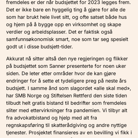
fremdeles er der når budsjettet for 2023 legges frem.
Det er ikke bare en hyggelig ting å gjøre for alle de
som har brukt hele livet sitt, og ofte satset både hus
og hjem på å bygge opp en virksomhet og skape
verdier og arbeidsplasser. Det er faktisk også
samfunnsøkonomisk smart, noe som tar seg spesielt
godt ut i disse budsjett-tider.
Akkurat nå sitter altså den nye regjeringen og flikker
på budsjettet som Sanner presenterte for noen uker
siden. De leter etter områder hvor de kan gjøre
endringer for å sette et tydeligere preg på neste års
budsjett. I samme ånd som slagordet «alle skal med»,
har SMB Norge og Stiftelsen Rettferd den siste tiden
tilbudt helt gratis bistand til bedrifter som fremdeles
sliter med ettervirkninger fra pandemien. Vi tilbyr alt
fra advokatbistand og hjelp med alt fra
regnskapsføring til skatterådgiving og andre nyttige
tjenester. Prosjektet finansieres av en bevilling vi fikk i