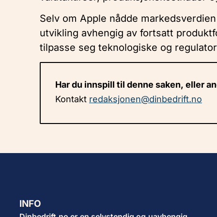
Selv om Apple nådde markedsverdien på 
utvikling avhengig av fortsatt produktf
tilpasse seg teknologiske og regulator
Har du innspill til denne saken, eller a
Kontakt
redaksjonen@dinbedrift.no
INFO
Dinbedrift.no er en selvstendig og uavhengig