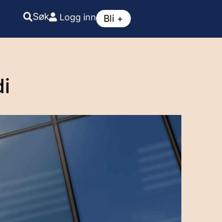
Søk
Logg inn
Bli +
di