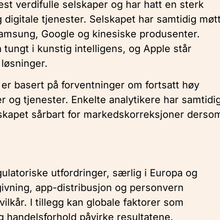
st verdifulle selskaper og har hatt en sterk
 digitale tjenester. Selskapet har samtidig møt
Samsung, Google og kinesiske produsenter.
tungt i kunstig intelligens, og Apple står
 løsninger.
r er basert på forventninger om fortsatt høy
r og tjenester. Enkelte analytikere har samtidi
elskapet sårbart for markedskorreksjoner derso
ulatoriske utfordringer, særlig i Europa og
vning, app-distribusjon og personvern
lkår. I tillegg kan globale faktorer som
 handelsforhold påvirke resultatene.