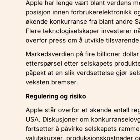
Apple har lenge vært blant verdens me
posisjon innen forbrukerelektronikk og
økende konkurranse fra blant andre 
Flere teknologiselskaper investerer nå 
overfor press om å utvikle tilsvarende
Markedsverdien på fire billioner dolla
etterspørsel etter selskapets produkte
påpekt at en slik verdsettelse gjør s
veksten bremser.
Regulering og risiko
Apple står overfor et økende antall reg
USA. Diskusjoner om konkurranselovgi
fortsetter å påvirke selskapets rammevi
valutakurser, produksjonskostnader og